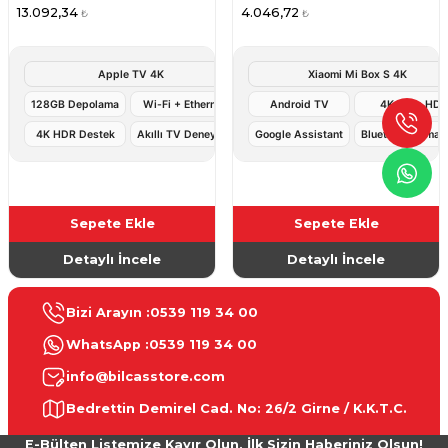
13.092,34
4.046,72
₺
₺
Apple TV 4K
Xiaomi Mi Box S 4K
128GB Depolama
Wi-Fi + Ethernet
Android TV
4K Ultra HD
4K HDR Destek
Akıllı TV Deneyimi
Google Assistant
Bluetooth Kuman
Sepete Ekle
Sepete Ekle
Detaylı İncele
Detaylı İncele
Bizi Arayın :
0539 119 34 00
WhatsApp :
0539 119 34 00
info@bilcasstore.com
Bedrettin Demirel Cad. No: 26/2 Girne / K.K.T.C.
E-Bülten Listemize Kayır Olun, İlk Sizin Haberiniz Olsun!