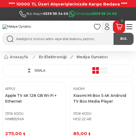
**** 10000 TL Üzeri Alışverişlerinizde Kargo Bedava ****
Bizi Arayın
0539 119 34 00
WhatsApp
0539 119 34 00
0
BUL
Anasayfa
Ev Elektroniği
Medya Oynatıcı
SIRALA
APPLE
XIAOMI
Apple TV 4K 128 GB Wi-Fi +
Xiaomi Mi Box S 4K Android
Ethernet
TV Box Media Player
STOK KODU
STOK KODU
MN893ZM/A
MDZ-22-AB
275,00
85,00
$
$