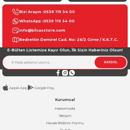
Bizi Arayın :
0539 119 34 00
WhatsApp :
0539 119 34 00
info@bilcasstore.com
Bedrettin Demirel Cad. No: 26/2 Girne / K.K.T.C.
E-Bülten Listemize Kayır Olun, İlk Sizin Haberiniz Olsun!
KAYDOL
Apple App
Google Play
Kurumsal
Hakkımızda
İletişim
Havale Bildirim Formu