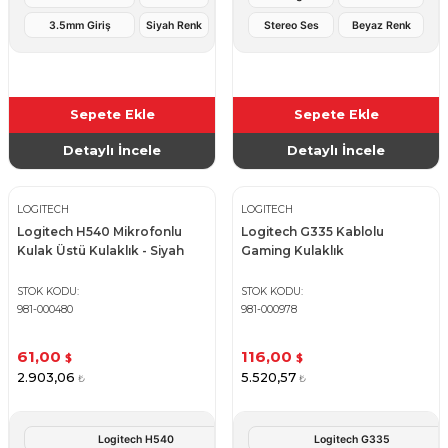
3.5mm Giriş
Siyah Renk
Stereo Ses
Beyaz Renk
Sepete Ekle
Sepete Ekle
Detaylı İncele
Detaylı İncele
LOGITECH
LOGITECH
Logitech H540 Mikrofonlu
Logitech G335 Kablolu
Kulak Üstü Kulaklık - Siyah
Gaming Kulaklık
STOK KODU
STOK KODU
981-000480
981-000978
61,00
116,00
$
$
2.903,06
5.520,57
₺
₺
Logitech H540
Logitech G335