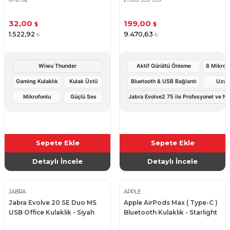
32,00
199,00
$
$
1.522,92
9.470,63
₺
₺
Wiwu Thunder
Aktif Gürültü Önleme
8 Mikrofo
Gaming Kulaklık
Kulak Üstü
Bluetooth & USB Bağlantı
Uzun
Mikrofonlu
Güçlü Ses
Jabra Evolve2 75 ile Profesyonel ve Net
Sepete Ekle
Sepete Ekle
Detaylı İncele
Detaylı İncele
JABRA
APPLE
Jabra Evolve 20 SE Duo MS
Apple AirPods Max ( Type-C )
USB Office Kulaklık - Siyah
Bluetooth Kulaklık - Starlight