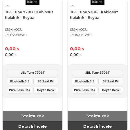
Tükendi
Tükendi
JBL
JBL
JBL Tune 720BT Kablosuz
JBL Tune 520BT Kablosuz
Kulaklık - Beyaz
Kulaklık - Beyaz
STOK KODU
STOK KODU
JBLT720BTWHT
JBLT520BTWHT
0,00
0,00
$
$
0,00
0,00
₺
₺
JBL Tune 720BT
JBL Tune 520BT
Bluetooth 5.3
76 Saat Pil
Bluetooth 5.3
57 Saat Pil
Pure Bass Ses
Beyaz Renk
Pure Bass Ses
Beyaz Renk
Stokta Yok
Stokta Yok
Detaylı İncele
Detaylı İncele