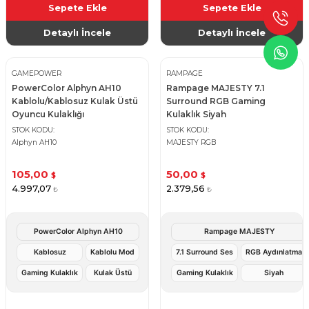
Sepete Ekle
Sepete Ekle
Detaylı İncele
Detaylı İncele
GAMEPOWER
RAMPAGE
PowerColor Alphyn AH10
Rampage MAJESTY 7.1
Kablolu/Kablosuz Kulak Üstü
Surround RGB Gaming
Oyuncu Kulaklığı
Kulaklık Siyah
STOK KODU
STOK KODU
Alphyn AH10
MAJESTY RGB
105,00
50,00
$
$
4.997,07
2.379,56
₺
₺
PowerColor Alphyn AH10
Rampage MAJESTY
Kablosuz
Kablolu Mod
7.1 Surround Ses
RGB Aydınlatma
Gaming Kulaklık
Kulak Üstü
Gaming Kulaklık
Siyah