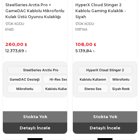
SteelSeries Arctis Pro +
HyperX Cloud Stinger 2
GameDAC Kablolu Mikrofonlu
Kablolu Gaming Kulaklık -
Kulak Üstü Oyuncu Kulaklığı
Siyah
STOK KODU
STOK KODU
61453
519T1AA
260,00
108,00
$
$
12.373,69
5.139,84
₺
₺
SteelSeries Arctis Pro
HyperX Cloud Stinger 2
GameDAC Desteği
Hi-Res Ses
Kablolu Kullanım
Mikrofonlu
Mikrofonlu
Kablolu Kullanım
Stereo Ses
Siyah Renk
Stokta Yok
Stokta Yok
Detaylı İncele
Detaylı İncele