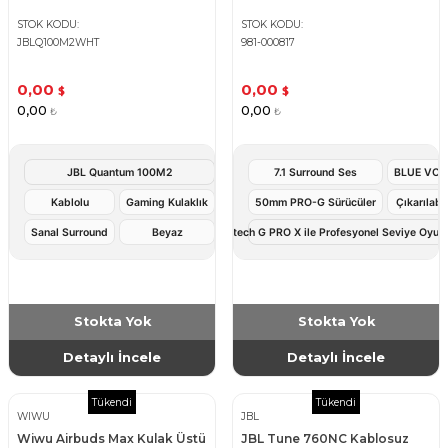
STOK KODU
STOK KODU
JBLQ100M2WHT
981-000817
0,00
0,00
$
$
0,00
0,00
₺
₺
JBL Quantum 100M2
7.1 Surround Ses
BLUE VO!C
Kablolu
Gaming Kulaklık
50mm PRO-G Sürücüler
Çıkarılabi
Sanal Surround
Beyaz
Logitech G PRO X ile Profesyonel Seviye Oyun 
Stokta Yok
Stokta Yok
Detaylı İncele
Detaylı İncele
Tükendi
Tükendi
WIWU
JBL
Wiwu Airbuds Max Kulak Üstü
JBL Tune 760NC Kablosuz