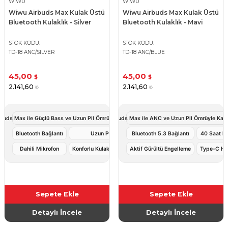
WIWU
WIWU
Wiwu Airbuds Max Kulak Üstü
Wiwu Airbuds Max Kulak Üstü
Bluetooth Kulaklık - Silver
Bluetooth Kulaklık - Mavi
STOK KODU
STOK KODU
TD-18 ANC/SILVER
TD-18 ANC/BLUE
45,00
45,00
$
$
2.141,60
2.141,60
₺
₺
buds Max ile Güçlü Bass ve Uzun Pil Ömrüyle Kablosuz Müzik Deneyimi
Wiwu Airbuds Max ile ANC ve Uzun Pil Ömrüyle Kab
Bluetooth Bağlantı
Uzun Pil Ömrü
Bluetooth 5.3 Bağlantı
40 Saat Ku
Dahili Mikrofon
Konforlu Kulak Üstü Tasarım
Aktif Gürültü Engelleme
Type-C Hız
Sepete Ekle
Sepete Ekle
Detaylı İncele
Detaylı İncele