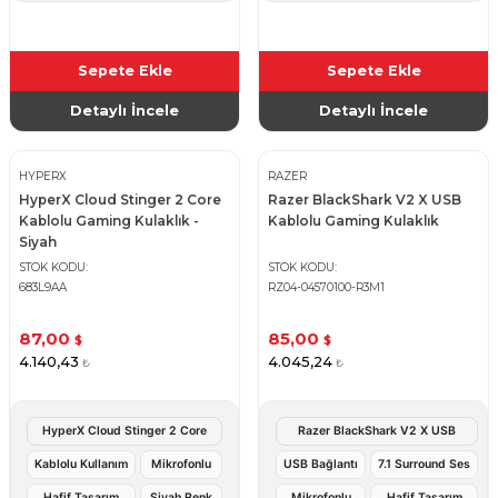
Sepete Ekle
Sepete Ekle
Detaylı İncele
Detaylı İncele
HYPERX
RAZER
HyperX Cloud Stinger 2 Core
Razer BlackShark V2 X USB
Kablolu Gaming Kulaklık -
Kablolu Gaming Kulaklık
Siyah
STOK KODU
STOK KODU
683L9AA
RZ04-04570100-R3M1
87,00
85,00
$
$
4.140,43
4.045,24
₺
₺
HyperX Cloud Stinger 2 Core
Razer BlackShark V2 X USB
Kablolu Kullanım
Mikrofonlu
USB Bağlantı
7.1 Surround Ses
Hafif Tasarım
Siyah Renk
Mikrofonlu
Hafif Tasarım