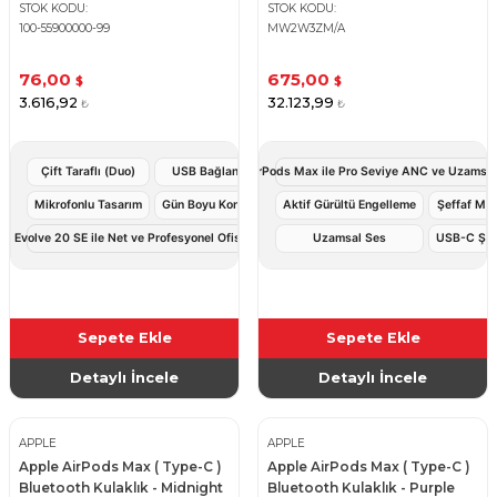
STOK KODU
STOK KODU
100-­55900000­-99
MW2W3ZM/A
76,00
675,00
$
$
3.616,92
32.123,99
₺
₺
Çift Taraflı (Duo)
USB Bağlantı
Apple AirPods Max ile Pro Seviye ANC ve Uzamsal
Mikrofonlu Tasarım
Gün Boyu Konfor
Aktif Gürültü Engelleme
Şeffaf Mo
ra Evolve 20 SE ile Net ve Profesyonel Ofis Görüşmeleri
Uzamsal Ses
USB-C Şar
Sepete Ekle
Sepete Ekle
Detaylı İncele
Detaylı İncele
APPLE
APPLE
Apple AirPods Max ( Type-C )
Apple AirPods Max ( Type-C )
Bluetooth Kulaklık - Midnight
Bluetooth Kulaklık - Purple