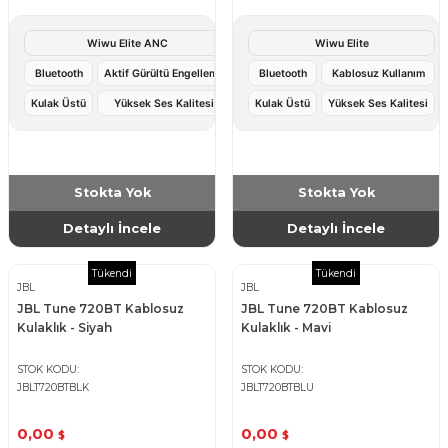
Wiwu Elite ANC
Wiwu Elite
Bluetooth
Aktif Gürültü Engelleme
Bluetooth
Kablosuz Kullanım
Kulak Üstü
Yüksek Ses Kalitesi
Kulak Üstü
Yüksek Ses Kalitesi
Stokta Yok
Stokta Yok
Detaylı İncele
Detaylı İncele
Tükendi
Tükendi
JBL
JBL
JBL Tune 720BT Kablosuz
JBL Tune 720BT Kablosuz
Kulaklık - Siyah
Kulaklık - Mavi
STOK KODU
STOK KODU
JBLT720BTBLK
JBLT720BTBLU
0,00
0,00
$
$