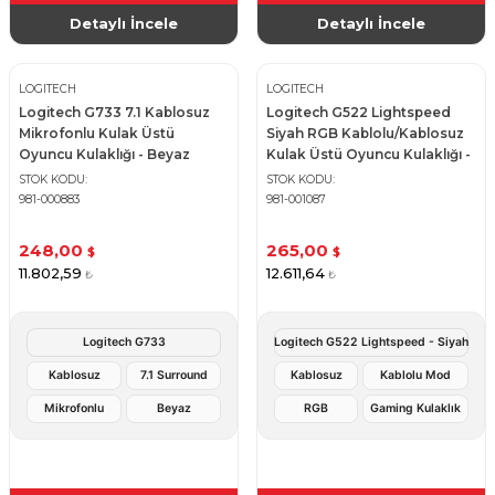
Detaylı İncele
Detaylı İncele
LOGITECH
LOGITECH
Logitech G733 7.1 Kablosuz
Logitech G522 Lightspeed
Mikrofonlu Kulak Üstü
Siyah RGB Kablolu/Kablosuz
Oyuncu Kulaklığı - Beyaz
Kulak Üstü Oyuncu Kulaklığı -
Siyah
STOK KODU
STOK KODU
981-000883
981-001087
248,00
265,00
$
$
11.802,59
12.611,64
₺
₺
Logitech G733
Logitech G522 Lightspeed - Siyah
Kablosuz
7.1 Surround
Kablosuz
Kablolu Mod
Mikrofonlu
Beyaz
RGB
Gaming Kulaklık