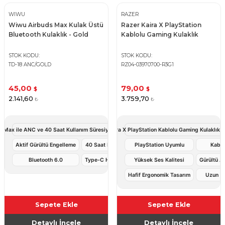
WIWU
RAZER
Wiwu Airbuds Max Kulak Üstü
Razer Kaira X PlayStation
Bluetooth Kulaklık - Gold
Kablolu Gaming Kulaklık
STOK KODU
STOK KODU
TD-18 ANC/GOLD
RZ04-03970700-R3G1
45,00
79,00
$
$
2.141,60
3.759,70
₺
₺
 Max ile ANC ve 40 Saat Kullanım Süresiyle Premium Müzik Deneyimi
Razer Kaira X PlayStation Kablolu Gaming Kulaklık 
Aktif Gürültü Engelleme
40 Saat Pil Ömrü
PlayStation Uyumlu
Kablo
Bluetooth 6.0
Type-C Hızlı Şarj
Yüksek Ses Kalitesi
Gürültü Az
Hafif Ergonomik Tasarım
Uzun Sü
Sepete Ekle
Sepete Ekle
Detaylı İncele
Detaylı İncele