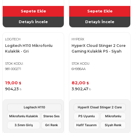
Sepete Ekle
Sepete Ekle
Detaylı İncele
Detaylı İncele
LOGITECH
HYPERX
Logitech H110 Mikrofonlu
HyperX Cloud Stinger 2 Core
Kulaklık - Gri
Gaming Kulaklık PS - Siyah
STOK KODU
STOK KODU
981-000271
6H9B6AA
19,00
82,00
$
$
904,23
3.902,47
₺
₺
Logitech H110
HyperX Cloud Stinger 2 Core
Mikrofonlu Kulaklık
Stereo Ses
PS Uyumlu
Mikrofonlu
3.5mm Giriş
Gri Renk
Hafif Tasarım
Siyah Renk