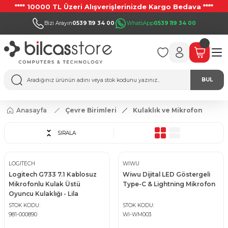
**** 10000 TL Üzeri Alışverişlerinizde Kargo Bedava ****
Bizi Arayın
0539 119 34 00
WhatsApp
0539 119 34 00
BUL
Anasayfa
Çevre Birimleri
Kulaklık ve Mikrofon
SIRALA
LOGITECH
WIWU
Logitech G733 7.1 Kablosuz
Wiwu Dijital LED Göstergeli
Mikrofonlu Kulak Üstü
Type-C & Lightning Mikrofon
Oyuncu Kulaklığı - Lila
STOK KODU
STOK KODU
981-000890
WI-WM003