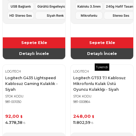
USB Bağlantı
Gürültü Engelleyici Mic
Kablolu 3.5mm
240g Hafif Tasarım
HD Stereo Ses
Siyah Renk
Mikrofonlu
Stereo Ses
Sepete Ekle
Sepete Ekle
Detaylı İncele
Detaylı İncele
Tükendi
LOGITECH
LOGITECH
Logitech G435 Lightspeed
Logitech G733 7.1 Kablosuz
Kablosuz Gaming Kulaklık -
Mikrofonlu Kulak Üstü
Siyah
Oyuncu Kulaklığı - Siyah
STOK KODU
STOK KODU
981-001050
981-000864
92,00
248,00
$
$
4.378,38
11.802,59
₺
₺