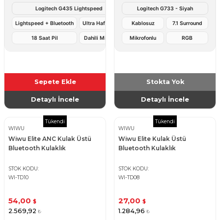
Logitech G435 Lightspeed
Logitech G733 - Siyah
Lightspeed + Bluetooth
Ultra Hafif 165g
Kablosuz
7.1 Surround
18 Saat Pil
Dahili Mikrofon
Mikrofonlu
RGB
Sepete Ekle
Stokta Yok
Detaylı İncele
Detaylı İncele
Tükendi
Tükendi
WIWU
WIWU
Wiwu Elite ANC Kulak Üstü
Wiwu Elite Kulak Üstü
Bluetooth Kulaklık
Bluetooth Kulaklık
STOK KODU
STOK KODU
WI-TD10
WI-TD08
54,00
27,00
$
$
2.569,92
1.284,96
₺
₺