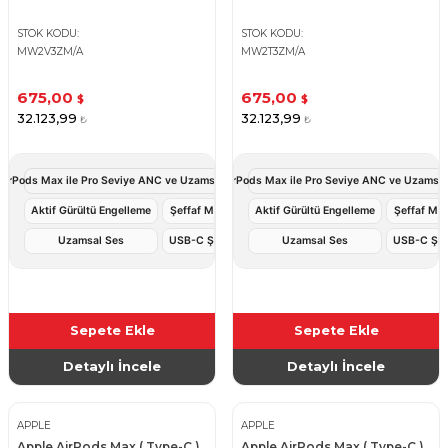
STOK KODU
STOK KODU
MW2V3ZM/A
MW2T3ZM/A
675,00
675,00
$
$
32.123,99
32.123,99
₺
₺
AirPods Max ile Pro Seviye ANC ve Uzamsal Ses Deneyimi
Apple AirPods Max ile Pro Seviye ANC ve Uzamsal
Aktif Gürültü Engelleme
Şeffaf Mod
Aktif Gürültü Engelleme
Şeffaf Mo
Uzamsal Ses
USB-C Şarj
Uzamsal Ses
USB-C Şar
Sepete Ekle
Sepete Ekle
Detaylı İncele
Detaylı İncele
APPLE
APPLE
Apple AirPods Max ( Type-C )
Apple AirPods Max ( Type-C )