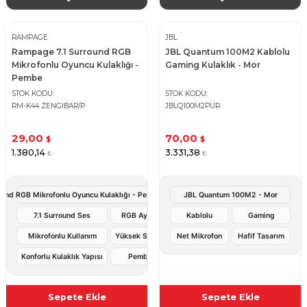
RAMPAGE
JBL
Rampage 7.1 Surround RGB
JBL Quantum 100M2 Kablolu
Mikrofonlu Oyuncu Kulaklığı -
Gaming Kulaklık - Mor
Pembe
STOK KODU
STOK KODU
RM-K44 ZENGIBAR/P
JBLQ100M2PUR
29,00
70,00
$
$
1.380,14
3.331,38
₺
₺
ound RGB Mikrofonlu Oyuncu Kulaklığı - Pembe Üst Düzey Ses ve Şık Tasarım
JBL Quantum 100M2 - Mor
7.1 Surround Ses
RGB Aydınlatma
Kablolu
Gaming
Mikrofonlu Kullanım
Yüksek Ses Kalitesi
Net Mikrofon
Hafif Tasarım
Konforlu Kulaklık Yapısı
Pembe Renk
Sepete Ekle
Sepete Ekle