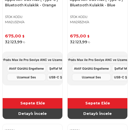
Bluetooth Kulaklık - Orange
Bluetooth Kulaklık - Blue
STOK KODU
STOK KODU
MW2U3ZM/A
MW2R3ZM/A
675,00
675,00
$
$
32.123,99
32.123,99
₺
₺
AirPods Max ile Pro Seviye ANC ve Uzamsal Ses Deneyimi
Apple AirPods Max ile Pro Seviye ANC ve Uzamsal
Aktif Gürültü Engelleme
Şeffaf Mod
Aktif Gürültü Engelleme
Şeffaf Mo
Uzamsal Ses
USB-C Şarj
Uzamsal Ses
USB-C Şar
Sepete Ekle
Sepete Ekle
Detaylı İncele
Detaylı İncele