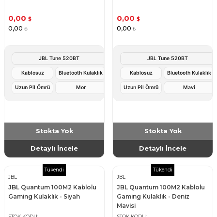
0,00
0,00
$
$
0,00
0,00
₺
₺
JBL Tune 520BT
JBL Tune 520BT
Kablosuz
Bluetooth Kulaklık
Kablosuz
Bluetooth Kulaklık
Uzun Pil Ömrü
Mor
Uzun Pil Ömrü
Mavi
Stokta Yok
Stokta Yok
Detaylı İncele
Detaylı İncele
Tükendi
Tükendi
JBL
JBL
JBL Quantum 100M2 Kablolu
JBL Quantum 100M2 Kablolu
Gaming Kulaklık - Siyah
Gaming Kulaklık - Deniz
Mavisi
STOK KODU
STOK KODU