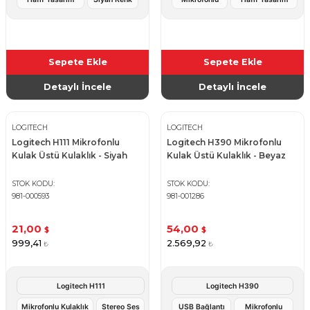
Sepete Ekle
Sepete Ekle
Detaylı İncele
Detaylı İncele
LOGITECH
LOGITECH
Logitech H111 Mikrofonlu
Logitech H390 Mikrofonlu
Kulak Üstü Kulaklık - Siyah
Kulak Üstü Kulaklık - Beyaz
STOK KODU
STOK KODU
981-000593
981-001286
21,00
54,00
$
$
999,41
2.569,92
₺
₺
Logitech H111
Logitech H390
Mikrofonlu Kulaklık
Stereo Ses
USB Bağlantı
Mikrofonlu