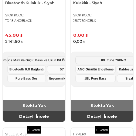
Bluetooth Kulaklık - Siyah
Kulaklık - Siyah
STOK KODU
STOK KODU
TD-18 ANC/BLACK
JBLT760NCBLK
45,00
0,00
$
$
2.141,60
0,00
₺
₺
Airbuds Max ile Güçlü Bass ve Uzun Pil Ömrüyle Kablosuz Müzik Deneyimi
JBL Tune 760NC
Bluetooth 6.0 Bağlantı
57 Saat Kullanım
ANC Gürültü Engelleme
Kablosuz B
Pure Bass Ses
Ergonomik Kulak Üstü Tasarım
JBL Pure Bass
Siyah 
Stokta Yok
Stokta Yok
Detaylı İncele
Detaylı İncele
Tükendi
Tükendi
STEEL SERIES
HYPERX