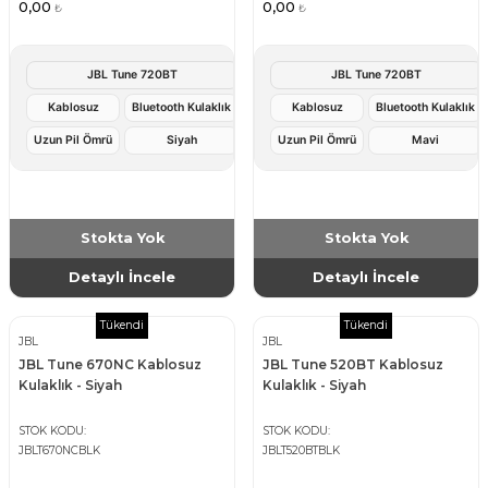
0,00
0,00
₺
₺
JBL Tune 720BT
JBL Tune 720BT
Kablosuz
Bluetooth Kulaklık
Kablosuz
Bluetooth Kulaklık
Uzun Pil Ömrü
Siyah
Uzun Pil Ömrü
Mavi
Stokta Yok
Stokta Yok
Detaylı İncele
Detaylı İncele
Tükendi
Tükendi
JBL
JBL
JBL Tune 670NC Kablosuz
JBL Tune 520BT Kablosuz
Kulaklık - Siyah
Kulaklık - Siyah
STOK KODU
STOK KODU
JBLT670NCBLK
JBLT520BTBLK