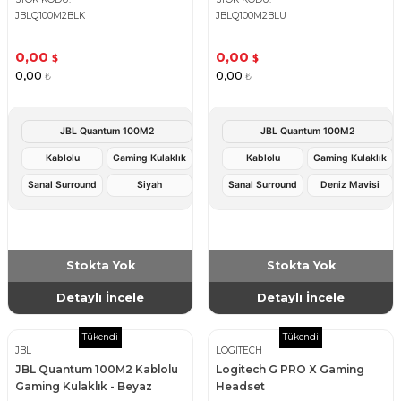
JBLQ100M2BLK
JBLQ100M2BLU
0,00
0,00
$
$
0,00
0,00
₺
₺
JBL Quantum 100M2
JBL Quantum 100M2
Kablolu
Gaming Kulaklık
Kablolu
Gaming Kulaklık
Sanal Surround
Siyah
Sanal Surround
Deniz Mavisi
Stokta Yok
Stokta Yok
Detaylı İncele
Detaylı İncele
Tükendi
Tükendi
JBL
LOGITECH
JBL Quantum 100M2 Kablolu
Logitech G PRO X Gaming
Gaming Kulaklık - Beyaz
Headset