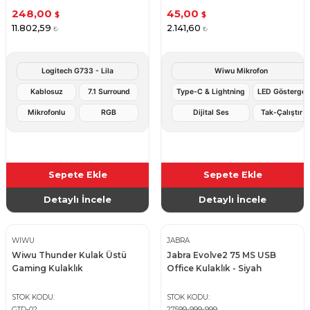
248,00
45,00
$
$
11.802,59
2.141,60
₺
₺
Logitech G733 - Lila
Wiwu Mikrofon
Kablosuz
7.1 Surround
Type-C & Lightning
LED Gösterge
Mikrofonlu
RGB
Dijital Ses
Tak-Çalıştır
Sepete Ekle
Sepete Ekle
Detaylı İncele
Detaylı İncele
WIWU
JABRA
Wiwu Thunder Kulak Üstü
Jabra Evolve2 75 MS USB
Gaming Kulaklık
Office Kulaklık - Siyah
STOK KODU
STOK KODU
GTD-02
27599-999-999