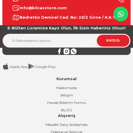
info@bilcasstore.com
Bedrettin Demirel Cad. No: 26/2 Girne / K.K.T.C.
E-Bülten Listemize Kayır Olun, İlk Sizin Haberiniz Olsun!
KAYDOL
Apple App
Google Play
Kurumsal
Hakkımızda
İletişim
Havale Bildirim Formu
BLOG
Alışveriş
Mesafeli Satış Sözleşmesi
Ödeme ve Teslimat