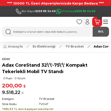
**** 10000 TL Üzeri Alışverişlerinizde Kargo Bedava ****
Bizi Arayın
0539 119 34 00
WhatsApp
0539 119 34 00
BUL
Anasayfa
Ev Elektroniği
TV Bracket
Adax CoreS
ADAX
Adax CoreStand 32\'\'-75\'\' Kompakt
Tekerlekli Mobil TV Standı
0 Puan - 0 Yorum
200,00
$
9.518,22
₺
Kategori
TV Bracket
Stok Kodu
TV047
*985,93 TL den başlayan taksitlerle!