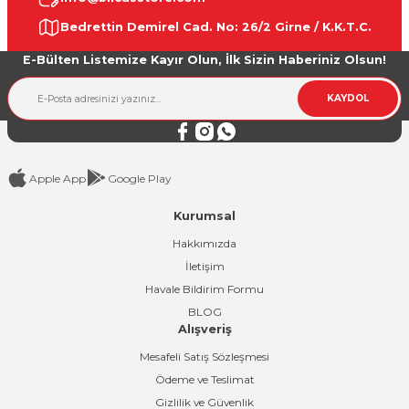
Ürün resmi kalitesiz, bozuk veya görüntülenemiyor.
Bedrettin Demirel Cad. No: 26/2 Girne / K.K.T.C.
Ürün açıklamasında eksik bilgiler bulunuyor.
E-Bülten Listemize Kayır Olun, İlk Sizin Haberiniz Olsun!
Ürün bilgilerinde hatalar bulunuyor.
Ürün fiyatı diğer sitelerden daha pahalı.
KAYDOL
Bu ürüne benzer farklı alternatifler olmalı.
Apple App
Google Play
Kurumsal
Gönder
Hakkımızda
İletişim
Havale Bildirim Formu
BLOG
Alışveriş
Mesafeli Satış Sözleşmesi
Ödeme ve Teslimat
Gizlilik ve Güvenlik