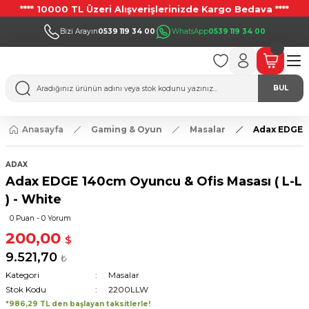
**** 10000 TL Üzeri Alışverişlerinizde Kargo Bedava ****
Bizi Arayın
0539 119 34 00
WhatsApp
0539 119 34 00
BUL
Anasayfa
Gaming & Oyun
Masalar
Adax EDGE 1
ADAX
Adax EDGE 140cm Oyuncu & Ofis Masası ( L-L
) - White
0 Puan - 0 Yorum
200,00
$
9.521,70
₺
Kategori
Masalar
Stok Kodu
2200LLW
*986,29 TL den başlayan taksitlerle!