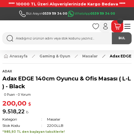
**** 10000 TL Üzeri Alışverişlerinizde Kargo Bedava ****
Bizi Arayın
0539 119 34 00
WhatsApp
0539 119 34 00
BUL
Anasayfa
Gaming & Oyun
Masalar
Adax EDGE 14
ADAX
Adax EDGE 140cm Oyuncu & Ofis Masası ( L-L
) - Black
0 Puan - 0 Yorum
200,00
$
9.518,22
₺
Kategori
Masalar
Stok Kodu
2200LLB
*985,93 TL den başlayan taksitlerle!