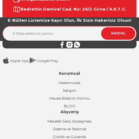
Ürün resmi kalitesiz, bozuk veya görüntülenemiyor.
Bedrettin Demirel Cad. No: 26/2 Girne / K.K.T.C.
Ürün açıklamasında eksik bilgiler bulunuyor.
E-Bülten Listemize Kayır Olun, İlk Sizin Haberiniz Olsun!
Ürün bilgilerinde hatalar bulunuyor.
Ürün fiyatı diğer sitelerden daha pahalı.
KAYDOL
Bu ürüne benzer farklı alternatifler olmalı.
Apple App
Google Play
Kurumsal
Gönder
Hakkımızda
İletişim
Havale Bildirim Formu
BLOG
Alışveriş
Mesafeli Satış Sözleşmesi
Ödeme ve Teslimat
Gizlilik ve Güvenlik