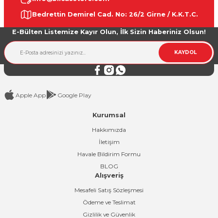
Ürün resmi kalitesiz, bozuk veya görüntülenemiyor.
Bedrettin Demirel Cad. No: 26/2 Girne / K.K.T.C.
Ürün açıklamasında eksik bilgiler bulunuyor.
E-Bülten Listemize Kayır Olun, İlk Sizin Haberiniz Olsun!
Ürün bilgilerinde hatalar bulunuyor.
Ürün fiyatı diğer sitelerden daha pahalı.
KAYDOL
Bu ürüne benzer farklı alternatifler olmalı.
Apple App
Google Play
Kurumsal
Gönder
Hakkımızda
İletişim
Havale Bildirim Formu
BLOG
Alışveriş
Mesafeli Satış Sözleşmesi
Ödeme ve Teslimat
Gizlilik ve Güvenlik