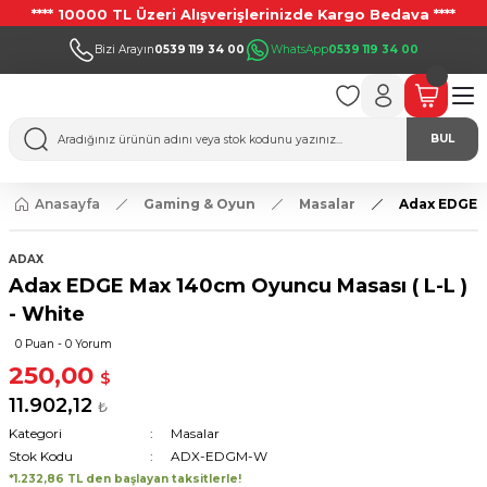
**** 10000 TL Üzeri Alışverişlerinizde Kargo Bedava ****
Bizi Arayın
0539 119 34 00
WhatsApp
0539 119 34 00
BUL
Anasayfa
Gaming & Oyun
Masalar
Adax EDGE M
ADAX
Adax EDGE Max 140cm Oyuncu Masası ( L-L )
- White
0 Puan - 0 Yorum
250,00
$
11.902,12
₺
Kategori
Masalar
Stok Kodu
ADX-EDGM-W
*1.232,86 TL den başlayan taksitlerle!