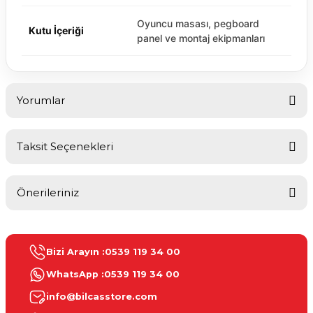
Oyuncu masası, pegboard
Kutu İçeriği
panel ve montaj ekipmanları
Yorumlar
Taksit Seçenekleri
Bu ürüne ilk yorumu siz yapın!
Önerileriniz
Yorum Yaz
Bu ürünün fiyat bilgisi, resim, ürün açıklamalarında ve diğer
konularda yetersiz gördüğünüz noktaları öneri formunu kullanarak
Bizi Arayın :
0539 119 34 00
tarafımıza iletebilirsiniz.
Görüş ve önerileriniz için teşekkür ederiz.
WhatsApp :
0539 119 34 00
info@bilcasstore.com
Ürün resmi kalitesiz, bozuk veya görüntülenemiyor.