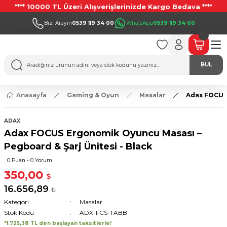
**** 10000 TL Üzeri Alışverişlerinizde Kargo Bedava ****
Bizi Arayın
0539 119 34 00
WhatsApp
0539 119 34 00
BUL
Anasayfa
Gaming & Oyun
Masalar
Adax FOCUS 
ADAX
Adax FOCUS Ergonomik Oyuncu Masası –
Pegboard & Şarj Ünitesi - Black
0 Puan - 0 Yorum
350,00
$
16.656,89
₺
Kategori
Masalar
Stok Kodu
ADX-FCS-TABB
*1.725,38 TL den başlayan taksitlerle!