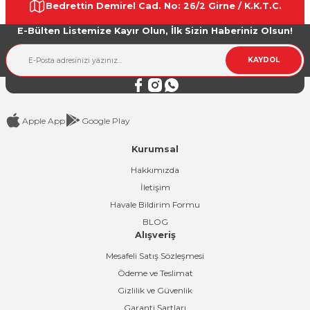
Bedrettin Demirel Cad. No: 26/2 Girne / K.K.T.C.
Ürün açıklamasında eksik bilgiler bulunuyor.
E-Bülten Listemize Kayır Olun, İlk Sizin Haberiniz Olsun!
Ürün bilgilerinde hatalar bulunuyor.
Ürün fiyatı diğer sitelerden daha pahalı.
KAYDOL
Bu ürüne benzer farklı alternatifler olmalı.
Apple App
Google Play
Kurumsal
Gönder
Hakkımızda
İletişim
Havale Bildirim Formu
BLOG
Alışveriş
Mesafeli Satış Sözleşmesi
Ödeme ve Teslimat
Gizlilik ve Güvenlik
Garanti Şartları