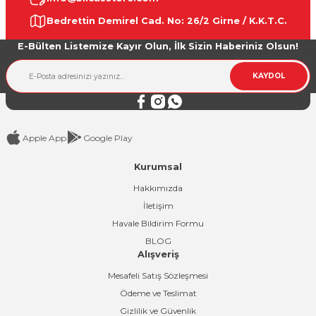
Ürün resmi kalitesiz, bozuk veya görüntülenemiyor.
Bedrettin Demirel Cad. No: 26/2 Girne / K.K.T.C.
Ürün açıklamasında eksik bilgiler bulunuyor.
E-Bülten Listemize Kayır Olun, İlk Sizin Haberiniz Olsun!
Ürün bilgilerinde hatalar bulunuyor.
Ürün fiyatı diğer sitelerden daha pahalı.
KAYDOL
Bu ürüne benzer farklı alternatifler olmalı.
Apple App
Google Play
Kurumsal
Gönder
Hakkımızda
İletişim
Havale Bildirim Formu
BLOG
Alışveriş
Mesafeli Satış Sözleşmesi
Ödeme ve Teslimat
Gizlilik ve Güvenlik