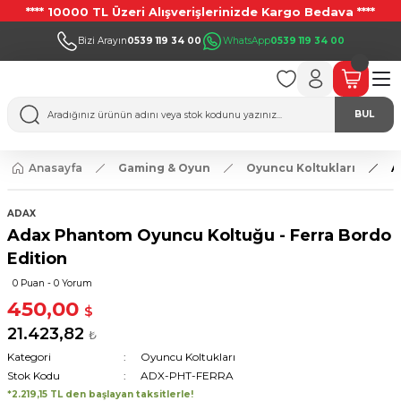
**** 10000 TL Üzeri Alışverişlerinizde Kargo Bedava ****
Bizi Arayın
0539 119 34 00
WhatsApp
0539 119 34 00
BUL
Anasayfa
Gaming & Oyun
Oyuncu Koltukları
A
ADAX
Adax Phantom Oyuncu Koltuğu - Ferra Bordo
Edition
0 Puan - 0 Yorum
450,00
$
21.423,82
₺
Kategori
Oyuncu Koltukları
Stok Kodu
ADX-PHT-FERRA
*2.219,15 TL den başlayan taksitlerle!