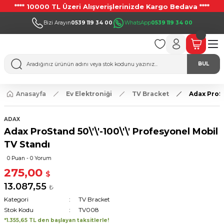
**** 10000 TL Üzeri Alışverişlerinizde Kargo Bedava ****
Bizi Arayın
0539 119 34 00
WhatsApp
0539 119 34 00
BUL
Anasayfa
Ev Elektroniği
TV Bracket
Adax ProSt
ADAX
Adax ProStand 50\'\'-100\'\' Profesyonel Mobil
TV Standı
0 Puan - 0 Yorum
275,00
$
13.087,55
₺
Kategori
TV Bracket
Stok Kodu
TV008
*1.355,65 TL den başlayan taksitlerle!