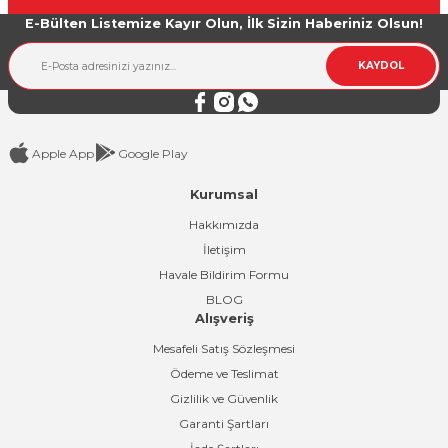
E-Bülten Listemize Kayır Olun, İlk Sizin Haberiniz Olsun!
Ürün bilgilerinde hatalar bulunuyor.
Ürün fiyatı diğer sitelerden daha pahalı.
KAYDOL
Bu ürüne benzer farklı alternatifler olmalı.
Apple App
Google Play
Kurumsal
Gönder
Hakkımızda
İletişim
Havale Bildirim Formu
BLOG
Alışveriş
Mesafeli Satış Sözleşmesi
Ödeme ve Teslimat
Gizlilik ve Güvenlik
Garanti Şartları