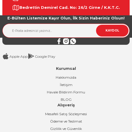
Ürün resmi kalitesiz, bozuk veya görüntülenemiyor.
Bedrettin Demirel Cad. No: 26/2 Girne / K.K.T.C.
Ürün açıklamasında eksik bilgiler bulunuyor.
E-Bülten Listemize Kayır Olun, İlk Sizin Haberiniz Olsun!
Ürün bilgilerinde hatalar bulunuyor.
Ürün fiyatı diğer sitelerden daha pahalı.
KAYDOL
Bu ürüne benzer farklı alternatifler olmalı.
Apple App
Google Play
Kurumsal
Gönder
Hakkımızda
İletişim
Havale Bildirim Formu
BLOG
Alışveriş
Mesafeli Satış Sözleşmesi
Ödeme ve Teslimat
Gizlilik ve Güvenlik