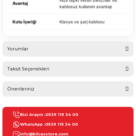
Hızlı tepki veren switchler ve
Avantaj
kablosuz kullanım avantajı
Kutu İçeriği
Klavye ve şarj kablosu
Yorumlar
Taksit Seçenekleri
Bu ürüne ilk yorumu siz yapın!
Önerileriniz
Yorum Yaz
Bu ürünün fiyat bilgisi, resim, ürün açıklamalarında ve diğer
konularda yetersiz gördüğünüz noktaları öneri formunu kullanarak
Bizi Arayın :
0539 119 34 00
tarafımıza iletebilirsiniz.
Görüş ve önerileriniz için teşekkür ederiz.
WhatsApp :
0539 119 34 00
info@bilcasstore.com