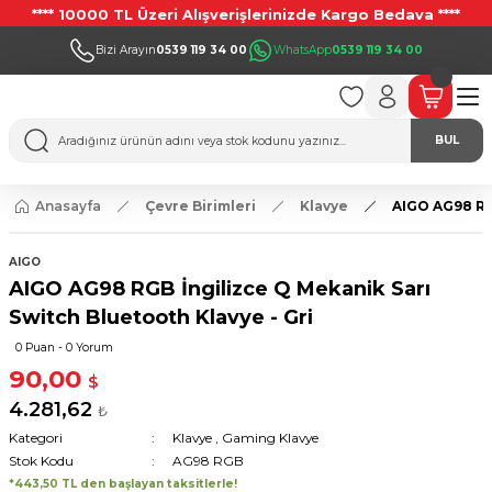
**** 10000 TL Üzeri Alışverişlerinizde Kargo Bedava ****
Bizi Arayın
0539 119 34 00
WhatsApp
0539 119 34 00
BUL
Anasayfa
Çevre Birimleri
Klavye
AIGO AG98 RGB
AIGO
AIGO AG98 RGB İngilizce Q Mekanik Sarı
Switch Bluetooth Klavye - Gri
0 Puan - 0 Yorum
90,00
$
4.281,62
₺
Kategori
Klavye
,
Gaming Klavye
Stok Kodu
AG98 RGB
*443,50 TL den başlayan taksitlerle!