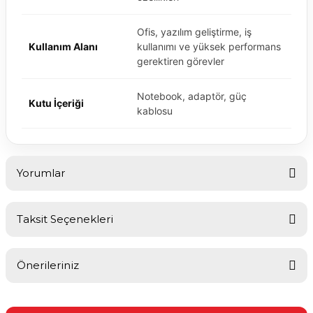
Ofis, yazılım geliştirme, iş
Kullanım Alanı
kullanımı ve yüksek performans
gerektiren görevler
Notebook, adaptör, güç
Kutu İçeriği
kablosu
Yorumlar
Taksit Seçenekleri
Bu ürüne ilk yorumu siz yapın!
Önerileriniz
Yorum Yaz
Bu ürünün fiyat bilgisi, resim, ürün açıklamalarında ve diğer