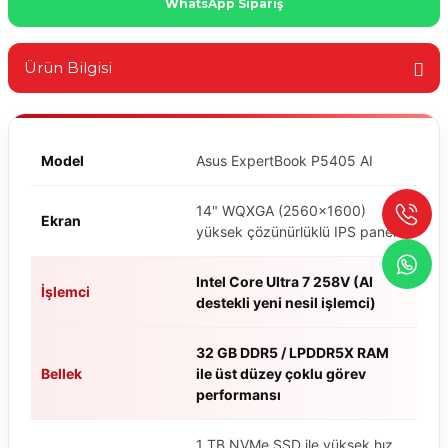
WhatsApp Sipariş
Ürün Bilgisi
Model
Asus ExpertBook P5405 AI
14" WQXGA (2560×1600)
Ekran
yüksek çözünürlüklü IPS panel
Intel Core Ultra 7 258V (AI
İşlemci
destekli yeni nesil işlemci)
32 GB DDR5 / LPDDR5X RAM
Bellek
ile üst düzey çoklu görev
performansı
1 TB NVMe SSD ile yüksek hız