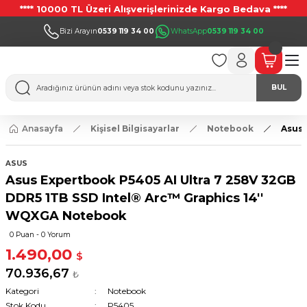
**** 10000 TL Üzeri Alışverişlerinizde Kargo Bedava ****
Bizi Arayın
0539 119 34 00
WhatsApp
0539 119 34 00
BUL
Anasayfa
Kişisel Bilgisayarlar
Notebook
Asus 
ASUS
Asus Expertbook P5405 AI Ultra 7 258V 32GB
DDR5 1TB SSD Intel®️ Arc™️ Graphics 14''
WQXGA Notebook
0 Puan - 0 Yorum
1.490,00
$
70.936,67
₺
Kategori
Notebook
Stok Kodu
P5405