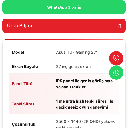
WhatsApp Sipariş
Ürün Bilgisi
Model
Asus TUF Gaming 27"
Ekran Boyutu
27 inç geniş ekran
IPS panel ile geniş görüş açısı
Panel Türü
ve canlı renkler
1 ms ultra hızlı tepki süresi ile
Tepki Süresi
gecikmesiz oyun deneyimi
2560 × 1440 (2K QHD) yüksek
Çözünürlük
netlik ve detay