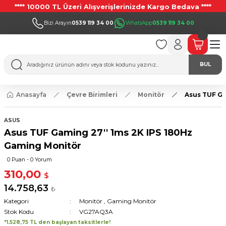
**** 10000 TL Üzeri Alışverişlerinizde Kargo Bedava ****
Bizi Arayın
0539 119 34 00
WhatsApp
0539 119 34 00
BUL
Anasayfa
Çevre Birimleri
Monitör
Asus TUF Ga
ASUS
Asus TUF Gaming 27'' 1ms 2K IPS 180Hz
Gaming Monitör
0 Puan - 0 Yorum
310,00
$
14.758,63
₺
Kategori
Monitör
,
Gaming Monitör
Stok Kodu
VG27AQ3A
*1.528,75 TL den başlayan taksitlerle!