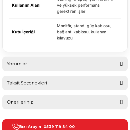
Kullanım Alanı
ve yüksek performans
gerektiren işler
Monitör, stand, güç kablosu,
Kutu İçeriği
bağlantı kablosu, kullanım
kılavuzu
Yorumlar
Taksit Seçenekleri
Bu ürüne ilk yorumu siz yapın!
Önerileriniz
Yorum Yaz
Bu ürünün fiyat bilgisi, resim, ürün açıklamalarında ve diğer
konularda yetersiz gördüğünüz noktaları öneri formunu kullanarak
Bizi Arayın :
0539 119 34 00
tarafımıza iletebilirsiniz.