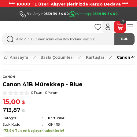
**** 10000 TL Üzeri Alışverişlerinizde Kargo Bedava ****
Bizi Arayın
0539 119 34 00
WhatsApp
0539 119 34 00
0
BUL
Anasayfa
Baskı Çözümleri
Kartuşlar
Canon 41
CANON
Canon 41B Mürekkep - Blue
0 Puan - 0 Yorum
15,00
$
713,87
₺
Kategori
Kartuşlar
Stok Kodu
GI-41B
*73,94 TL den başlayan taksitlerle!