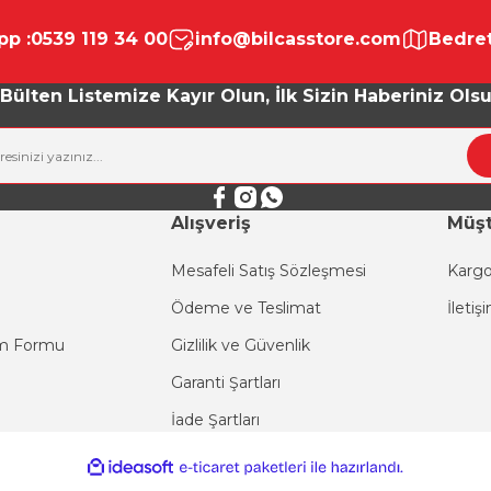
Bu ürüne ilk yorumu siz yapın!
p :
0539 119 34 00
info@bilcasstore.com
Bedret
Yorum Yaz
Bülten Listemize Kayır Olun, İlk Sizin Haberiniz Ols
Alışveriş
Müşt
Mesafeli Satış Sözleşmesi
Kargo
Ödeme ve Teslimat
İletiş
Gönder
im Formu
Gizlilik ve Güvenlik
Garanti Şartları
İade Şartları
ile
ideasoft
e-
hazırlandı.
ticaret