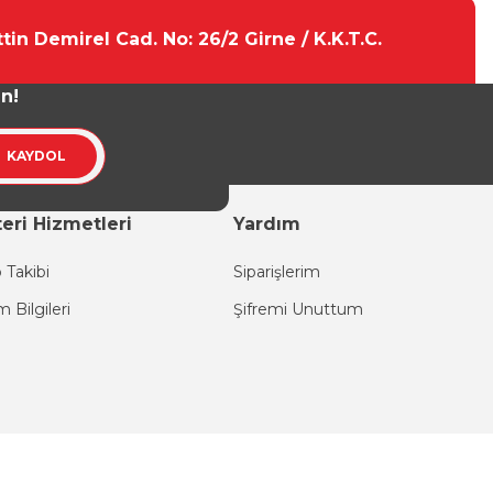
tin Demirel Cad. No: 26/2 Girne / K.K.T.C.
un!
KAYDOL
eri Hizmetleri
Yardım
 Takibi
Siparişlerim
im Bilgileri
Şifremi Unuttum