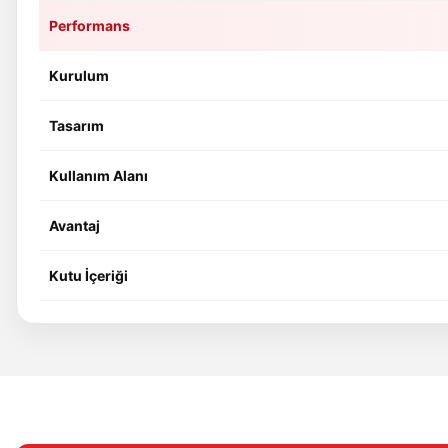
Performans
Kurulum
Tasarım
Kullanım Alanı
Avantaj
Kutu İçeriği
Bu ürünün fiyat bilgisi, resim, ürün açıklamalarında ve diğer konular
Görüş ve önerileriniz için teşekkür ederiz.