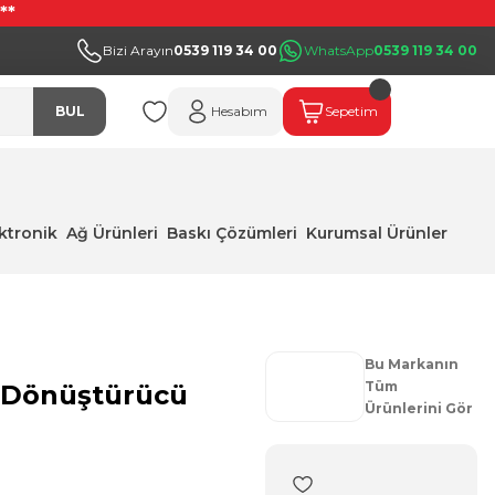
**
Bizi Arayın
0539 119 34 00
WhatsApp
0539 119 34 00
BUL
Hesabım
Sepetim
ektronik
Ağ Ürünleri
Baskı Çözümleri
Kurumsal Ürünler
Bu Markanın
Tüm
I Dönüştürücü
Ürünlerini Gör