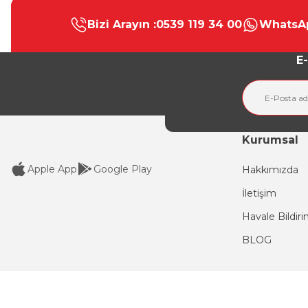
Bizi Arayın :
0539 119 34 00
WhatsAp
Ürün resmi kalitesiz, bozuk veya görüntülenemiyor.
Ürün açıklamasında eksik bilgiler bulunuyor.
E-
Ürün bilgilerinde hatalar bulunuyor.
Ürün fiyatı diğer sitelerden daha pahalı.
Bu ürüne benzer farklı alternatifler olmalı.
Kurumsal
Apple App
Google Play
Hakkımızda
İletişim
Havale Bildir
BLOG