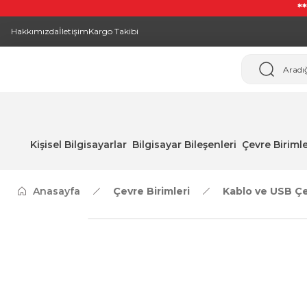
*
Hakkımızda
İletişim
Kargo Takibi
Kişisel Bilgisayarlar
Bilgisayar Bileşenleri
Çevre Birimle
Anasayfa
Çevre Birimleri
Kablo ve USB Çev