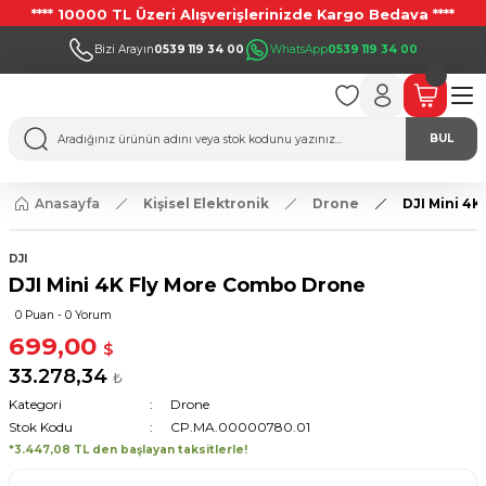
**** 10000 TL Üzeri Alışverişlerinizde Kargo Bedava ****
Bizi Arayın
0539 119 34 00
WhatsApp
0539 119 34 00
BUL
Anasayfa
Kişisel Elektronik
Drone
DJI Mini 4
DJI
DJI Mini 4K Fly More Combo Drone
0 Puan - 0 Yorum
699,00
$
33.278,34
₺
Kategori
Drone
Stok Kodu
CP.MA.00000780.01
*3.447,08 TL den başlayan taksitlerle!