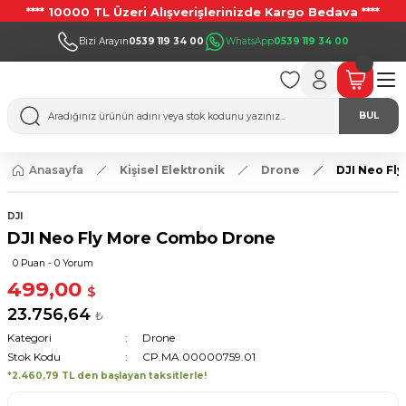
**** 10000 TL Üzeri Alışverişlerinizde Kargo Bedava ****
Bizi Arayın
0539 119 34 00
WhatsApp
0539 119 34 00
BUL
Anasayfa
Kişisel Elektronik
Drone
DJI Neo Fl
DJI
DJI Neo Fly More Combo Drone
0 Puan - 0 Yorum
499,00
$
23.756,64
₺
Kategori
Drone
Stok Kodu
CP.MA.00000759.01
*2.460,79 TL den başlayan taksitlerle!