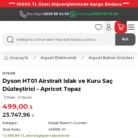
**** 10000 TL Üzeri Alışverişlerinizde Kargo Bedava ****
Bizi Arayın
0539 119 34 00
WhatsApp
0539 119 34 00
BUL
Anasayfa
Kişisel Elektronik
Kişisel Bakım Ürünleri
DYSON
Dyson HT01 Airstrait Islak ve Kuru Saç
Düzleştirici - Apricot Topaz
0 Puan - 0 Yorum
499,00
$
23.747,96
₺
Kategori
Kişisel Bakım Ürünleri
Stok Kodu
496155-01
*2.459,89 TL den başlayan taksitlerle!