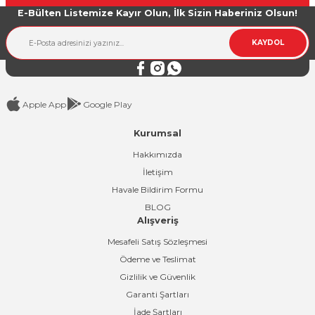
E-Bülten Listemize Kayır Olun, İlk Sizin Haberiniz Olsun!
Ürün bilgilerinde hatalar bulunuyor.
Ürün fiyatı diğer sitelerden daha pahalı.
KAYDOL
Bu ürüne benzer farklı alternatifler olmalı.
Apple App
Google Play
Kurumsal
Gönder
Hakkımızda
İletişim
Havale Bildirim Formu
BLOG
Alışveriş
Mesafeli Satış Sözleşmesi
Ödeme ve Teslimat
Gizlilik ve Güvenlik
Garanti Şartları
İade Şartları