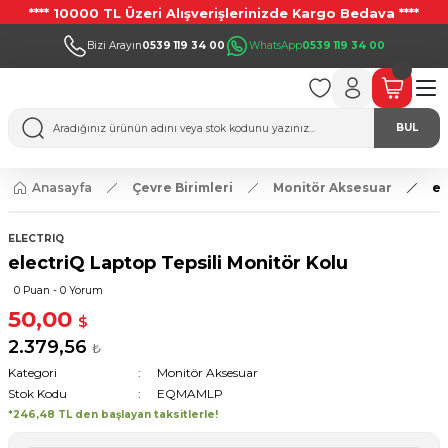
**** 10000 TL Üzeri Alışverişlerinizde Kargo Bedava ****
Bizi Arayın
0539 119 34 00
WhatsApp
0539 119 34 00
BUL
Anasayfa
Çevre Birimleri
Monitör Aksesuar
el
ELECTRIQ
electriQ Laptop Tepsili Monitör Kolu
0 Puan - 0 Yorum
50,00
$
2.379,56
₺
Kategori
Monitör Aksesuar
Stok Kodu
EQMAMLP
*246,48 TL den başlayan taksitlerle!