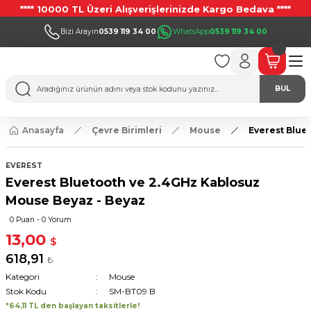
**** 10000 TL Üzeri Alışverişlerinizde Kargo Bedava ****
Bizi Arayın
0539 119 34 00
WhatsApp
0539 119 34 00
BUL
Anasayfa
Çevre Birimleri
Mouse
Everest Blue
EVEREST
Everest Bluetooth ve 2.4GHz Kablosuz
Mouse Beyaz - Beyaz
0 Puan - 0 Yorum
13,00
$
618,91
₺
Kategori
Mouse
Stok Kodu
SM-BT09 B
*64,11 TL den başlayan taksitlerle!