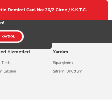
tin Demirel Cad. No: 26/2 Girne / K.K.T.C.
un!
KAYDOL
eri Hizmetleri
Yardım
 Takibi
Siparişlerim
im Bilgileri
Şifremi Unuttum