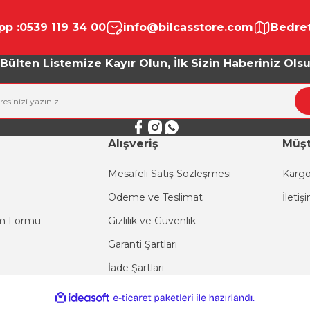
Bu ürüne ilk yorumu siz yapın!
p :
0539 119 34 00
info@bilcasstore.com
Bedret
Yorum Yaz
Bülten Listemize Kayır Olun, İlk Sizin Haberiniz Ols
Alışveriş
Müşt
Mesafeli Satış Sözleşmesi
Kargo
Ödeme ve Teslimat
İletiş
Gönder
im Formu
Gizlilik ve Güvenlik
Garanti Şartları
İade Şartları
ile
ideasoft
e-