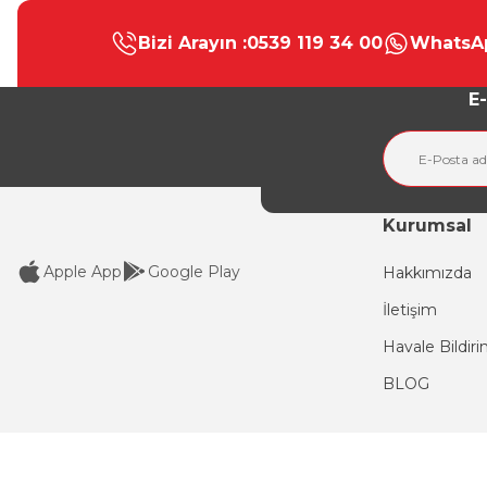
Görüş ve önerileriniz için teşekkür ederiz.
Bizi Arayın :
0539 119 34 00
WhatsAp
Ürün resmi kalitesiz, bozuk veya görüntülenemiyor.
Ürün açıklamasında eksik bilgiler bulunuyor.
E-
Ürün bilgilerinde hatalar bulunuyor.
Ürün fiyatı diğer sitelerden daha pahalı.
Bu ürüne benzer farklı alternatifler olmalı.
Kurumsal
Apple App
Google Play
Hakkımızda
İletişim
Havale Bildir
BLOG