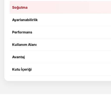
Soğutma
Ayarlanabilirlik
Performans
Kullanım Alanı
Avantaj
Kutu İçeriği
Bu ürünün fiyat bilgisi, resim, ürün açıklamalarında ve diğer konular