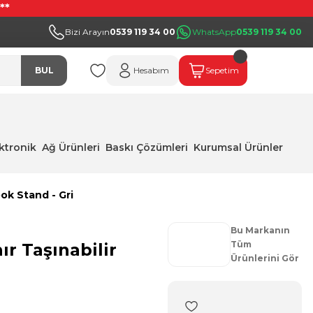
**
Bizi Arayın
0539 119 34 00
WhatsApp
0539 119 34 00
BUL
Hesabım
Sepetim
ektronik
Ağ Ürünleri
Baskı Çözümleri
Kurumsal Ürünler
ok Stand - Gri
Bu Markanın
Tüm
r Taşınabilir
Ürünlerini Gör