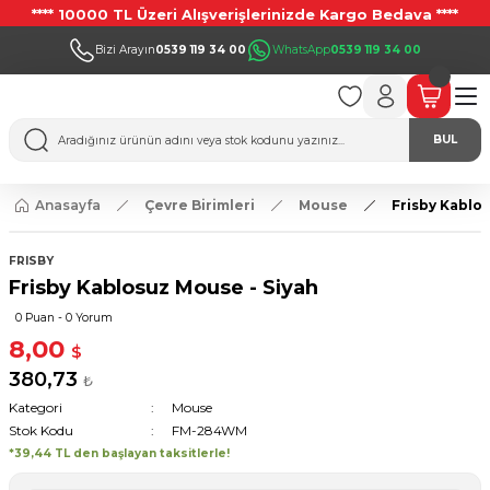
**** 10000 TL Üzeri Alışverişlerinizde Kargo Bedava ****
Bizi Arayın
0539 119 34 00
WhatsApp
0539 119 34 00
BUL
Anasayfa
Çevre Birimleri
Mouse
Frisby Kablo
FRISBY
Frisby Kablosuz Mouse - Siyah
0 Puan - 0 Yorum
8,00
$
380,73
₺
Kategori
Mouse
Stok Kodu
FM-284WM
*39,44 TL den başlayan taksitlerle!