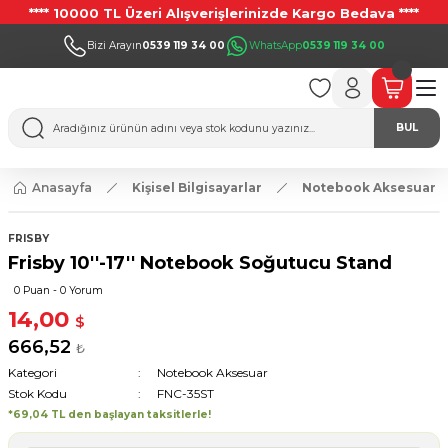
**** 10000 TL Üzeri Alışverişlerinizde Kargo Bedava ****
Bizi Arayın
0539 119 34 00
WhatsApp
0539 119 34 00
BUL
Anasayfa
Kişisel Bilgisayarlar
Notebook Aksesuar
FRISBY
Frisby 10''-17'' Notebook Soğutucu Stand
0 Puan - 0 Yorum
14,00
$
666,52
₺
Kategori
Notebook Aksesuar
Stok Kodu
FNC-35ST
*69,04 TL den başlayan taksitlerle!