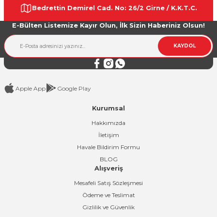
Bedrettin Demirel Cad. No: 26/2 Girne / K.K.T.C.
Ürün açıklamasında eksik bilgiler bulunuyor.
E-Bülten Listemize Kayır Olun, İlk Sizin Haberiniz Olsun!
Ürün bilgilerinde hatalar bulunuyor.
Ürün fiyatı diğer sitelerden daha pahalı.
KAYDOL
Bu ürüne benzer farklı alternatifler olmalı.
Apple App
Google Play
Kurumsal
Gönder
Hakkımızda
İletişim
Havale Bildirim Formu
BLOG
Alışveriş
Mesafeli Satış Sözleşmesi
Ödeme ve Teslimat
Gizlilik ve Güvenlik