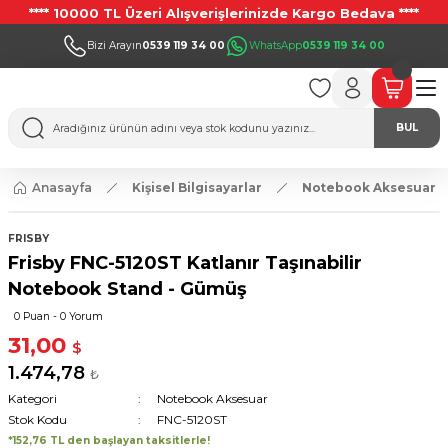
**** 10000 TL Üzeri Alışverişlerinizde Kargo Bedava ****
Bizi Arayın
0539 119 34 00
WhatsApp
0539 119 34 00
BUL
Anasayfa
Kişisel Bilgisayarlar
Notebook Aksesuar
FRISBY
Frisby FNC-5120ST Katlanır Taşınabilir
Notebook Stand - Gümüş
0 Puan - 0 Yorum
31,00
$
1.474,78
₺
Kategori
Notebook Aksesuar
Stok Kodu
FNC-5120ST
*152,76 TL den başlayan taksitlerle!