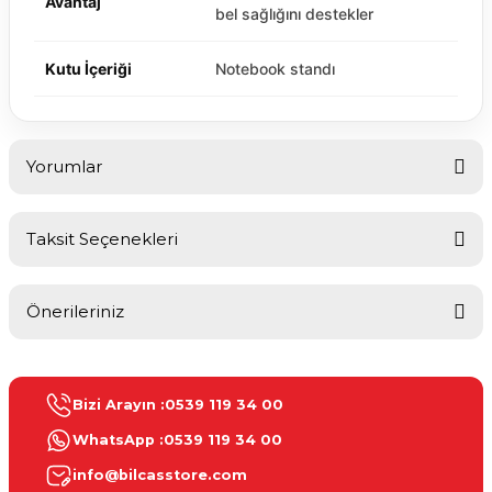
Avantaj
bel sağlığını destekler
Kutu İçeriği
Notebook standı
Yorumlar
Taksit Seçenekleri
Bu ürüne ilk yorumu siz yapın!
Önerileriniz
Yorum Yaz
Bu ürünün fiyat bilgisi, resim, ürün açıklamalarında ve diğer
konularda yetersiz gördüğünüz noktaları öneri formunu kullanarak
Bizi Arayın :
0539 119 34 00
tarafımıza iletebilirsiniz.
Görüş ve önerileriniz için teşekkür ederiz.
WhatsApp :
0539 119 34 00
info@bilcasstore.com
Ürün resmi kalitesiz, bozuk veya görüntülenemiyor.