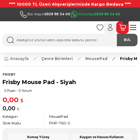
**** 10000 TL Üzeri Alışverişlerinizde Kargo Bedava ****
Bizi Arayın
0539 119 34 00
WhatsApp
0539 119 34 00
BUL
Anasayfa
Çevre Birimleri
MousePad
Frisby Mo
FRISBY
Frisby Mouse Pad - Siyah
0 Puan - 0 Yorum
0,00
$
0,00
₺
Kategori
MousePad
Stok Kodu
FMP-760-S
Kumaş Yüzey
Kaygan ve Hassas Kullanım