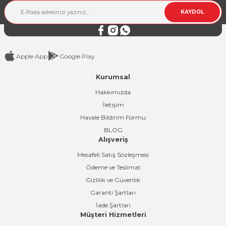
Ürün fiyatı diğer sitelerden daha pahalı.
KAYDOL
Bu ürüne benzer farklı alternatifler olmalı.
Apple App
Google Play
Kurumsal
Gönder
Hakkımızda
İletişim
Havale Bildirim Formu
BLOG
Alışveriş
Mesafeli Satış Sözleşmesi
Ödeme ve Teslimat
Gizlilik ve Güvenlik
Garanti Şartları
İade Şartları
Müşteri Hizmetleri