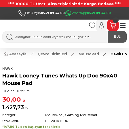
**** 10000 TL Üzeri Alışverişlerinizde Kargo Bedava ****
Bizi Arayın
0539 119 34 00
WhatsApp
0539 119 34 00
BUL
Anasayfa
Çevre Birimleri
MousePad
Hawk Loo
HAWK
Hawk Looney Tunes Whats Up Doc 90x40
Mouse Pad
0 Puan - 0 Yorum
30,00
$
1.427,73
₺
Kategori
MousePad
,
Gaming Mousepad
Stok Kodu
LT-WHATSUP
*147,89 TL den başlayan taksitlerle!