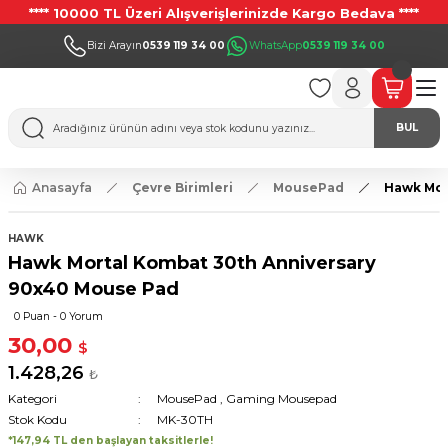
**** 10000 TL Üzeri Alışverişlerinizde Kargo Bedava ****
Bizi Arayın
0539 119 34 00
WhatsApp
0539 119 34 00
BUL
Anasayfa
Çevre Birimleri
MousePad
Hawk Mor
HAWK
Hawk Mortal Kombat 30th Anniversary
90x40 Mouse Pad
0 Puan - 0 Yorum
30,00
$
1.428,26
₺
Kategori
MousePad
,
Gaming Mousepad
Stok Kodu
MK-30TH
*147,94 TL den başlayan taksitlerle!