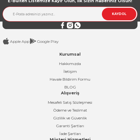
E-Bülten Listemize Kayır Olun, İlk Sizin Haberiniz Olsun!
Ürün bilgilerinde hatalar bulunuyor.
Ürün fiyatı diğer sitelerden daha pahalı.
KAYDOL
Bu ürüne benzer farklı alternatifler olmalı.
Apple App
Google Play
Kurumsal
Gönder
Hakkımızda
İletişim
Havale Bildirim Formu
BLOG
Alışveriş
Mesafeli Satış Sözleşmesi
Ödeme ve Teslimat
Gizlilik ve Güvenlik
Garanti Şartları
İade Şartları
Müşteri Hizmetleri