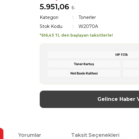
5.951,06
₺
Kategori
Tonerler
Stok Kodu
W2070A
*616,43 TL den başlayan taksitlerle!
HP 117A
Toner Kartuş
Net Baskı Kalitesi
Gelince Haber 
Yorumlar
Taksit Seçenekleri