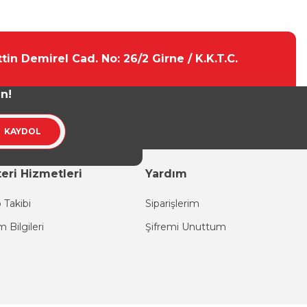
tebilirsiniz.
tin Demirel Cad. No: 26/2 Girne / K.K.T.C.
un!
KAYDOL
eri Hizmetleri
Yardım
 Takibi
Siparişlerim
im Bilgileri
Şifremi Unuttum