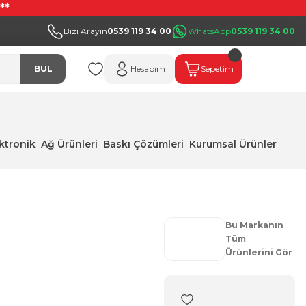
**
Bizi Arayın
0539 119 34 00
WhatsApp
0539 119 34 00
BUL
Hesabım
Sepetim
ektronik
Ağ Ürünleri
Baskı Çözümleri
Kurumsal Ürünler
Bu Markanın
Tüm
Ürünlerini Gör