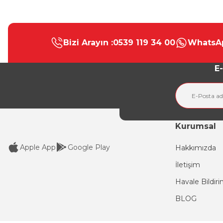
Bu ürünün fiyat bilgisi, resim, ürün açıklamalarında ve diğer konular
Görüş ve önerileriniz için teşekkür ederiz.
Bizi Arayın :
0539 119 34 00
WhatsAp
Ürün resmi kalitesiz, bozuk veya görüntülenemiyor.
Ürün açıklamasında eksik bilgiler bulunuyor.
E-
Ürün bilgilerinde hatalar bulunuyor.
Ürün fiyatı diğer sitelerden daha pahalı.
Bu ürüne benzer farklı alternatifler olmalı.
Kurumsal
Apple App
Google Play
Hakkımızda
İletişim
Havale Bildir
BLOG