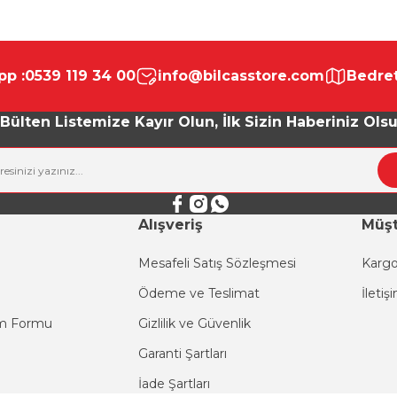
da yetersiz gördüğünüz noktaları öneri formunu kullanarak tarafımıza ile
Bu ürüne ilk yorumu siz yapın!
p :
0539 119 34 00
info@bilcasstore.com
Bedret
Yorum Yaz
Bülten Listemize Kayır Olun, İlk Sizin Haberiniz Ols
Alışveriş
Müşt
Mesafeli Satış Sözleşmesi
Kargo
Ödeme ve Teslimat
İletiş
Gönder
im Formu
Gizlilik ve Güvenlik
Garanti Şartları
İade Şartları