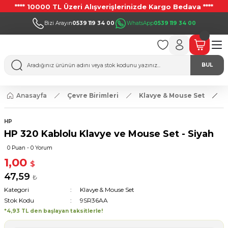
**** 10000 TL Üzeri Alışverişlerinizde Kargo Bedava ****
Bizi Arayın
0539 119 34 00
WhatsApp
0539 119 34 00
BUL
Anasayfa
Çevre Birimleri
Klavye & Mouse Set
HP
HP 320 Kablolu Klavye ve Mouse Set - Siyah
0 Puan - 0 Yorum
1,00
$
47,59
₺
Kategori
Klavye & Mouse Set
Stok Kodu
9SR36AA
*4,93 TL den başlayan taksitlerle!