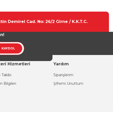
tebilirsiniz.
tin Demirel Cad. No: 26/2 Girne / K.K.T.C.
un!
KAYDOL
eri Hizmetleri
Yardım
 Takibi
Siparişlerim
im Bilgileri
Şifremi Unuttum