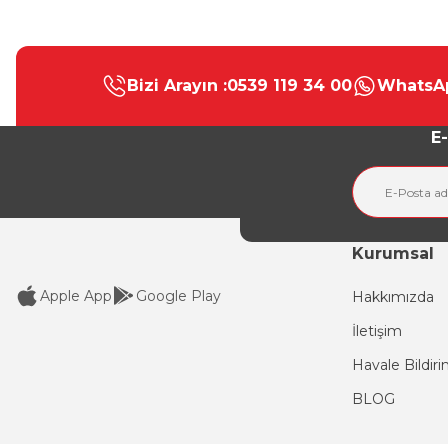
Bu ürünün fiyat bilgisi, resim, ürün açıklamalarında ve diğer konular
Görüş ve önerileriniz için teşekkür ederiz.
Bizi Arayın :
0539 119 34 00
WhatsAp
Ürün resmi kalitesiz, bozuk veya görüntülenemiyor.
Ürün açıklamasında eksik bilgiler bulunuyor.
E-
Ürün bilgilerinde hatalar bulunuyor.
Ürün fiyatı diğer sitelerden daha pahalı.
Bu ürüne benzer farklı alternatifler olmalı.
Kurumsal
Apple App
Google Play
Hakkımızda
İletişim
Havale Bildir
BLOG