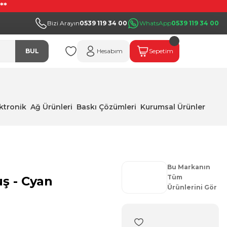
**
Bizi Arayın
0539 119 34 00
WhatsApp
0539 119 34 00
BUL
Hesabım
Sepetim
ektronik
Ağ Ürünleri
Baskı Çözümleri
Kurumsal Ürünler
Bu Markanın
Tüm
ş - Cyan
Ürünlerini Gör