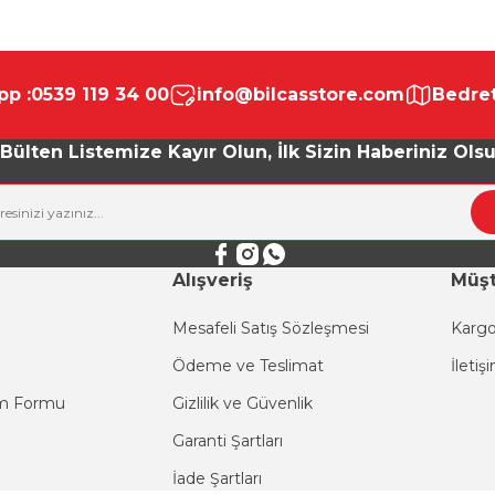
da yetersiz gördüğünüz noktaları öneri formunu kullanarak tarafımıza ile
Bu ürüne ilk yorumu siz yapın!
p :
0539 119 34 00
info@bilcasstore.com
Bedret
Yorum Yaz
Bülten Listemize Kayır Olun, İlk Sizin Haberiniz Ols
Alışveriş
Müşt
Mesafeli Satış Sözleşmesi
Kargo
Ödeme ve Teslimat
İletiş
Gönder
im Formu
Gizlilik ve Güvenlik
Garanti Şartları
İade Şartları