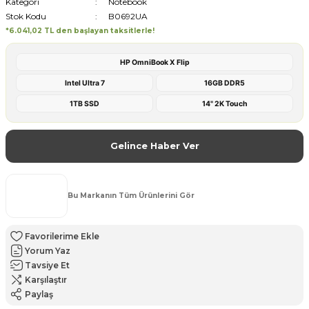
Kategori
Notebook
Stok Kodu
B0692UA
*6.041,02 TL den başlayan taksitlerle!
HP OmniBook X Flip
Intel Ultra 7
16GB DDR5
1TB SSD
14" 2K Touch
Gelince Haber Ver
Bu Markanın Tüm Ürünlerini Gör
Yorum Yaz
Tavsiye Et
Karşılaştır
Paylaş