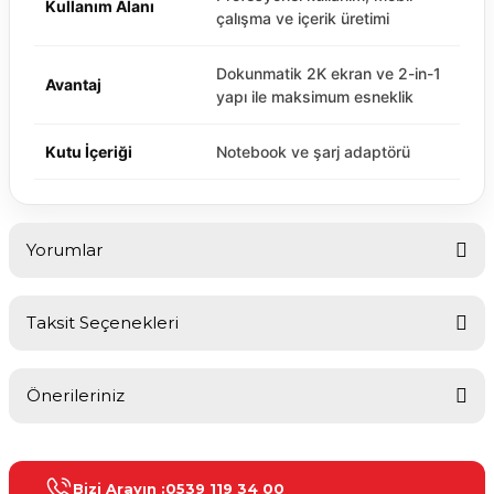
Kullanım Alanı
çalışma ve içerik üretimi
Dokunmatik 2K ekran ve 2-in-1
Avantaj
yapı ile maksimum esneklik
Kutu İçeriği
Notebook ve şarj adaptörü
Yorumlar
Taksit Seçenekleri
Bu ürüne ilk yorumu siz yapın!
Önerileriniz
Yorum Yaz
Bu ürünün fiyat bilgisi, resim, ürün açıklamalarında ve diğer
konularda yetersiz gördüğünüz noktaları öneri formunu kullanarak
Bizi Arayın :
0539 119 34 00