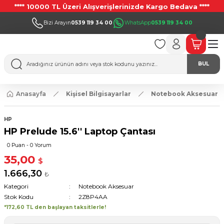
**** 10000 TL Üzeri Alışverişlerinizde Kargo Bedava ****
Bizi Arayın
0539 119 34 00
WhatsApp
0539 119 34 00
BUL
Anasayfa
Kişisel Bilgisayarlar
Notebook Aksesuar
HP
HP Prelude 15.6'' Laptop Çantası
0 Puan - 0 Yorum
35,00
$
1.666,30
₺
Kategori
Notebook Aksesuar
Stok Kodu
2Z8P4AA
*172,60 TL den başlayan taksitlerle!