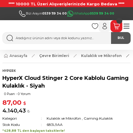
**** 10000 TL Üzeri Alışverişlerinizde Kargo Bedava ****
Bizi Arayın
0539 119 34 00
WhatsApp
0539 119 34 00
BUL
Anasayfa
Çevre Birimleri
Kulaklık ve Mikrofon
HYPERX
HyperX Cloud Stinger 2 Core Kablolu Gaming
Kulaklık - Siyah
0 Puan - 0 Yorum
87,00
$
4.140,43
₺
Kategori
Kulaklık ve Mikrofon
,
Gaming Kulaklık
Stok Kodu
683L9AA
*428,88 TL den başlayan taksitlerle!