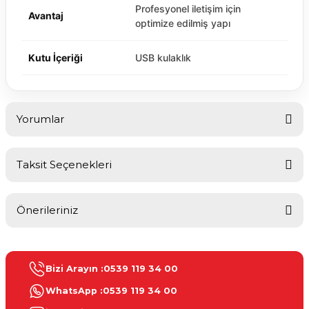
Profesyonel iletişim için
Avantaj
optimize edilmiş yapı
Kutu İçeriği
USB kulaklık
Yorumlar
Taksit Seçenekleri
Bu ürüne ilk yorumu siz yapın!
Önerileriniz
Yorum Yaz
Bu ürünün fiyat bilgisi, resim, ürün açıklamalarında ve diğer
konularda yetersiz gördüğünüz noktaları öneri formunu kullanarak
Bizi Arayın :
0539 119 34 00
tarafımıza iletebilirsiniz.
Görüş ve önerileriniz için teşekkür ederiz.
WhatsApp :
0539 119 34 00