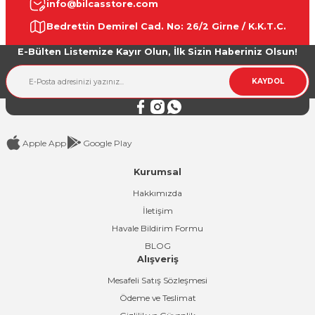
info@bilcasstore.com
Ürün resmi kalitesiz, bozuk veya görüntülenemiyor.
Bedrettin Demirel Cad. No: 26/2 Girne / K.K.T.C.
Ürün açıklamasında eksik bilgiler bulunuyor.
E-Bülten Listemize Kayır Olun, İlk Sizin Haberiniz Olsun!
Ürün bilgilerinde hatalar bulunuyor.
Ürün fiyatı diğer sitelerden daha pahalı.
KAYDOL
Bu ürüne benzer farklı alternatifler olmalı.
Apple App
Google Play
Kurumsal
Gönder
Hakkımızda
İletişim
Havale Bildirim Formu
BLOG
Alışveriş
Mesafeli Satış Sözleşmesi
Ödeme ve Teslimat