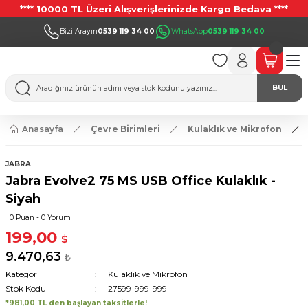
**** 10000 TL Üzeri Alışverişlerinizde Kargo Bedava ****
Bizi Arayın
0539 119 34 00
WhatsApp
0539 119 34 00
BUL
Anasayfa
Çevre Birimleri
Kulaklık ve Mikrofon
JABRA
Jabra Evolve2 75 MS USB Office Kulaklık -
Siyah
0 Puan - 0 Yorum
199,00
$
9.470,63
₺
Kategori
Kulaklık ve Mikrofon
Stok Kodu
27599-999-999
*981,00 TL den başlayan taksitlerle!