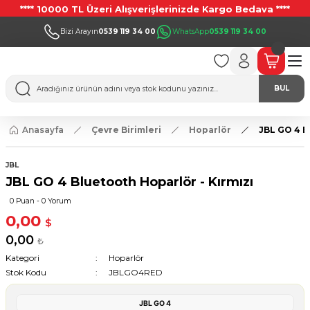
**** 10000 TL Üzeri Alışverişlerinizde Kargo Bedava ****
Bizi Arayın
0539 119 34 00
WhatsApp
0539 119 34 00
BUL
Anasayfa
Çevre Birimleri
Hoparlör
JBL GO 4 B
JBL
JBL GO 4 Bluetooth Hoparlör - Kırmızı
0 Puan - 0 Yorum
0,00
$
0,00
₺
Kategori
Hoparlör
Stok Kodu
JBLGO4RED
JBL GO 4