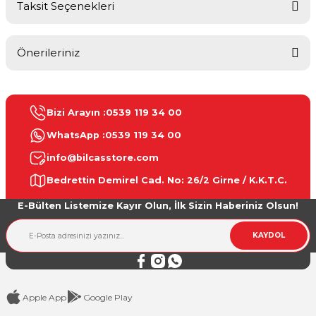
Taksit Seçenekleri
Bu ürüne ilk yorumu siz yapın!
Önerileriniz
Yorum Yaz
Bu ürünün fiyat bilgisi, resim, ürün açıklamalarında ve diğer
konularda yetersiz gördüğünüz noktaları öneri formunu kullanarak
Bizi Arayın :
0539 119 34 00
tarafımıza iletebilirsiniz.
Görüş ve önerileriniz için teşekkür ederiz.
WhatsApp :
0539 119 34 00
info@bilcasstore.com
Ürün resmi kalitesiz, bozuk veya görüntülenemiyor.
Bedrettin Demirel Cad. No: 26/2 Girne / K.K.T.C.
Ürün açıklamasında eksik bilgiler bulunuyor.
E-Bülten Listemize Kayır Olun, İlk Sizin Haberiniz Olsun!
Ürün bilgilerinde hatalar bulunuyor.
Ürün fiyatı diğer sitelerden daha pahalı.
KAYDOL
Bu ürüne benzer farklı alternatifler olmalı.
Apple App
Google Play