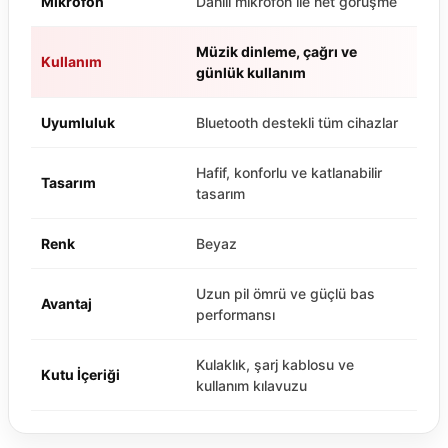
Mikrofon
Dahili mikrofon ile net görüşme
Müzik dinleme, çağrı ve
Kullanım
günlük kullanım
Uyumluluk
Bluetooth destekli tüm cihazlar
Hafif, konforlu ve katlanabilir
Tasarım
tasarım
Renk
Beyaz
Uzun pil ömrü ve güçlü bas
Avantaj
performansı
Kulaklık, şarj kablosu ve
Kutu İçeriği
kullanım kılavuzu