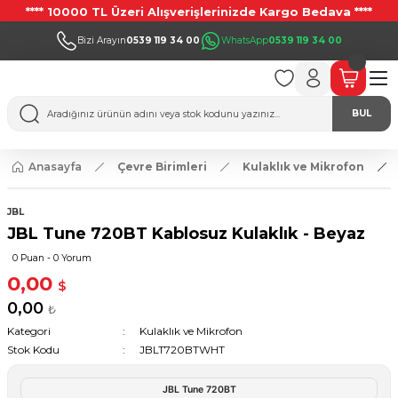
**** 10000 TL Üzeri Alışverişlerinizde Kargo Bedava ****
Bizi Arayın
0539 119 34 00
WhatsApp
0539 119 34 00
BUL
Anasayfa
Çevre Birimleri
Kulaklık ve Mikrofon
JBL
JBL Tune 720BT Kablosuz Kulaklık - Beyaz
0 Puan - 0 Yorum
0,00
$
0,00
₺
Kategori
Kulaklık ve Mikrofon
Stok Kodu
JBLT720BTWHT
JBL Tune 720BT