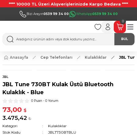
**** 10000 TL Üzeri Alışverişlerinizde Kargo Bedava ****
Bizi Arayın
0539 119 34 00
WhatsApp
0539 119 34 00
0
BUL
Anasayfa
Cep Telefonları
Kulaklıklar
JBL Tune
JBL
JBL Tune 730BT Kulak Üstü Bluetooth
Kulaklık - Blue
0 Puan - 0 Yorum
73,00
$
3.475,42
₺
Kategori
Kulaklıklar
Stok Kodu
JBLT730BTBLU