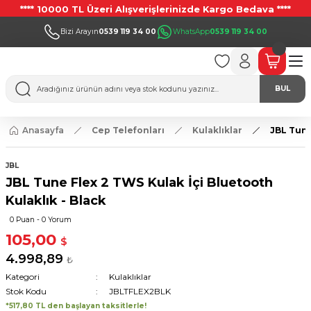
**** 10000 TL Üzeri Alışverişlerinizde Kargo Bedava ****
Bizi Arayın
0539 119 34 00
WhatsApp
0539 119 34 00
BUL
Anasayfa
Cep Telefonları
Kulaklıklar
JBL Tune
JBL
JBL Tune Flex 2 TWS Kulak İçi Bluetooth
Kulaklık - Black
0 Puan - 0 Yorum
105,00
$
4.998,89
₺
Kategori
Kulaklıklar
Stok Kodu
JBLTFLEX2BLK
*517,80 TL den başlayan taksitlerle!