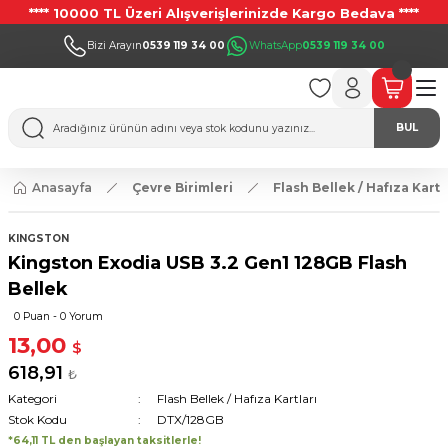
**** 10000 TL Üzeri Alışverişlerinizde Kargo Bedava ****
Bizi Arayın
0539 119 34 00
WhatsApp
0539 119 34 00
BUL
Anasayfa
Çevre Birimleri
Flash Bellek / Hafıza Kartl
KINGSTON
Kingston Exodia USB 3.2 Gen1 128GB Flash
Bellek
0 Puan - 0 Yorum
13,00
$
618,91
₺
Kategori
Flash Bellek / Hafıza Kartları
Stok Kodu
DTX/128GB
*64,11 TL den başlayan taksitlerle!