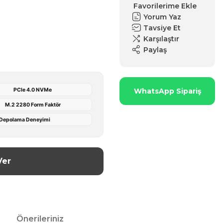
Yorum Yaz
Tavsiye Et
Karşılaştır
Paylaş
PCIe 4.0 NVMe
WhatsApp Sipariş
M.2 2280 Form Faktör
ş Depolama Deneyimi
Ver
Önerileriniz