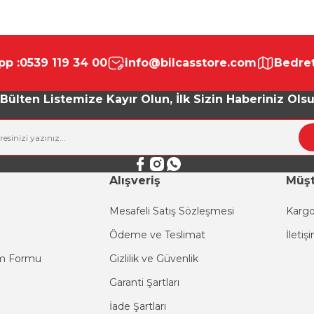
da yetersiz gördüğünüz noktaları öneri formunu kullanarak tarafımıza ile
Bu ürüne ilk yorumu siz yapın!
p :
0539 119 34 00
info@bilcasstore.com
Bedret
Yorum Yaz
Bülten Listemize Kayır Olun, İlk Sizin Haberiniz Ols
Alışveriş
Müşt
Mesafeli Satış Sözleşmesi
Kargo
Ödeme ve Teslimat
İletiş
Gönder
im Formu
Gizlilik ve Güvenlik
Garanti Şartları
İade Şartları