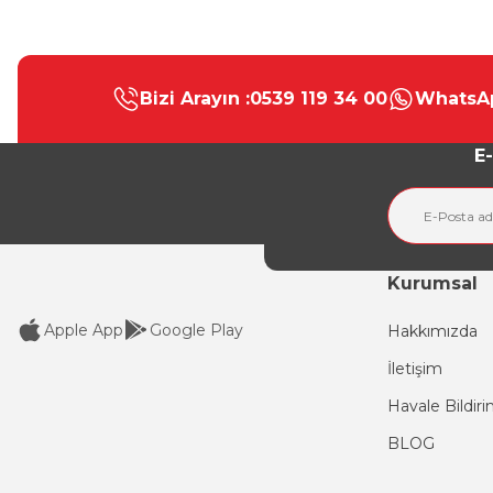
Bu ürünün fiyat bilgisi, resim, ürün açıklamalarında ve diğer konular
Görüş ve önerileriniz için teşekkür ederiz.
Bizi Arayın :
0539 119 34 00
WhatsAp
Ürün resmi kalitesiz, bozuk veya görüntülenemiyor.
Ürün açıklamasında eksik bilgiler bulunuyor.
E-
Ürün bilgilerinde hatalar bulunuyor.
Ürün fiyatı diğer sitelerden daha pahalı.
Bu ürüne benzer farklı alternatifler olmalı.
Kurumsal
Apple App
Google Play
Hakkımızda
İletişim
Havale Bildir
BLOG