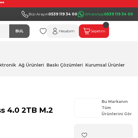
**
Bizi Arayın
0539 119 34 00
WhatsApp
0539 119 34 00
BUL
Hesabım
Sepetim
ektronik
Ağ Ürünleri
Baskı Çözümleri
Kurumsal Ürünler
Bu Markanın
Tüm
s 4.0 2TB M.2
Ürünlerini Gör