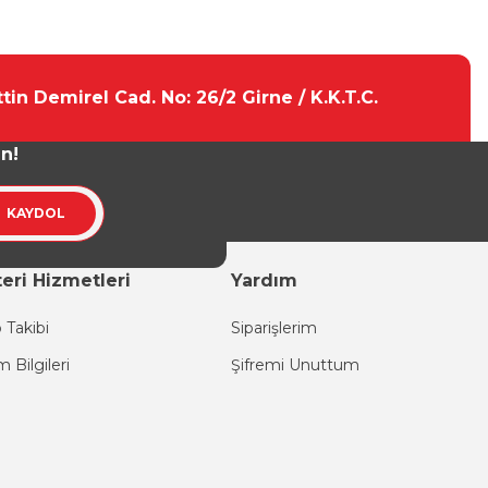
tebilirsiniz.
tin Demirel Cad. No: 26/2 Girne / K.K.T.C.
un!
KAYDOL
eri Hizmetleri
Yardım
 Takibi
Siparişlerim
im Bilgileri
Şifremi Unuttum