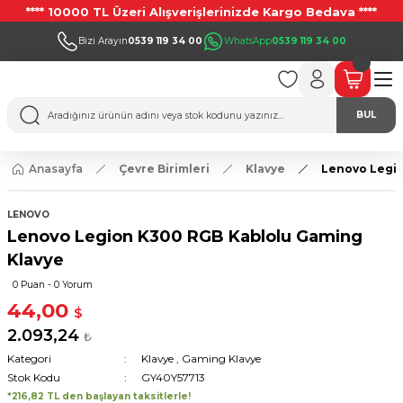
**** 10000 TL Üzeri Alışverişlerinizde Kargo Bedava ****
Bizi Arayın
0539 119 34 00
WhatsApp
0539 119 34 00
BUL
Anasayfa
Çevre Birimleri
Klavye
Lenovo Legio
LENOVO
Lenovo Legion K300 RGB Kablolu Gaming
Klavye
0 Puan - 0 Yorum
44,00
$
2.093,24
₺
Kategori
Klavye
,
Gaming Klavye
Stok Kodu
GY40Y57713
*216,82 TL den başlayan taksitlerle!