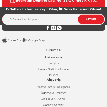
Bedrettin Demirel Cad. No: 26/2 Girne / K.K.T.C.
Ürün açıklamasında eksik bilgiler bulunuyor.
E-Bülten Listemize Kayır Olun, İlk Sizin Haberiniz Olsun!
Ürün bilgilerinde hatalar bulunuyor.
Ürün fiyatı diğer sitelerden daha pahalı.
KAYDOL
Bu ürüne benzer farklı alternatifler olmalı.
Apple App
Google Play
Kurumsal
Gönder
Hakkımızda
İletişim
Havale Bildirim Formu
BLOG
Alışveriş
Mesafeli Satış Sözleşmesi
Ödeme ve Teslimat
Gizlilik ve Güvenlik
Garanti Şartları