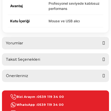
Profesyonel seviyede kablosuz
Avantaj
performans
Kutu İçeriği
Mouse ve USB alıcı
Yorumlar
Taksit Seçenekleri
Bu ürüne ilk yorumu siz yapın!
Önerileriniz
Yorum Yaz
Bu ürünün fiyat bilgisi, resim, ürün açıklamalarında ve diğer
konularda yetersiz gördüğünüz noktaları öneri formunu kullanarak
Bizi Arayın :
0539 119 34 00
tarafımıza iletebilirsiniz.
Görüş ve önerileriniz için teşekkür ederiz.
WhatsApp :
0539 119 34 00