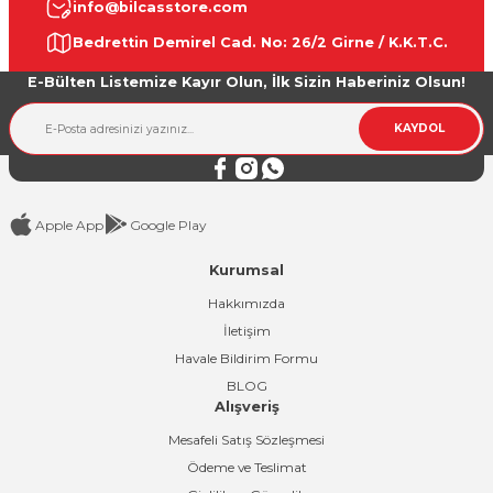
info@bilcasstore.com
Ürün resmi kalitesiz, bozuk veya görüntülenemiyor.
Bedrettin Demirel Cad. No: 26/2 Girne / K.K.T.C.
Ürün açıklamasında eksik bilgiler bulunuyor.
E-Bülten Listemize Kayır Olun, İlk Sizin Haberiniz Olsun!
Ürün bilgilerinde hatalar bulunuyor.
Ürün fiyatı diğer sitelerden daha pahalı.
KAYDOL
Bu ürüne benzer farklı alternatifler olmalı.
Apple App
Google Play
Kurumsal
Gönder
Hakkımızda
İletişim
Havale Bildirim Formu
BLOG
Alışveriş
Mesafeli Satış Sözleşmesi
Ödeme ve Teslimat