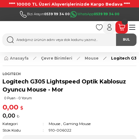
**** 10000 TL Üzeri Alışverişlerinizde Kargo Bedava ****
Bizi Arayın
0539 119 34 00
WhatsApp
0539 119 34 00
BUL
Anasayfa
Çevre Birimleri
Mouse
Logitech G30
LOGITECH
Logitech G305 Lightspeed Optik Kablosuz
Oyuncu Mouse - Mor
0 Puan - 0 Yorum
0,00
$
0,00
₺
Kategori
Mouse
,
Gaming Mouse
Stok Kodu
910-006022