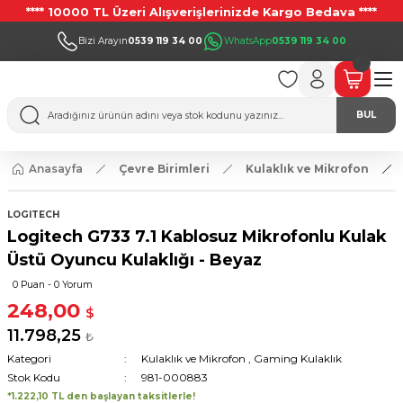
**** 10000 TL Üzeri Alışverişlerinizde Kargo Bedava ****
Bizi Arayın
0539 119 34 00
WhatsApp
0539 119 34 00
BUL
Anasayfa
Çevre Birimleri
Kulaklık ve Mikrofon
LOGITECH
Logitech G733 7.1 Kablosuz Mikrofonlu Kulak
Üstü Oyuncu Kulaklığı - Beyaz
0 Puan - 0 Yorum
248,00
$
11.798,25
₺
Kategori
Kulaklık ve Mikrofon
,
Gaming Kulaklık
Stok Kodu
981-000883
*1.222,10 TL den başlayan taksitlerle!