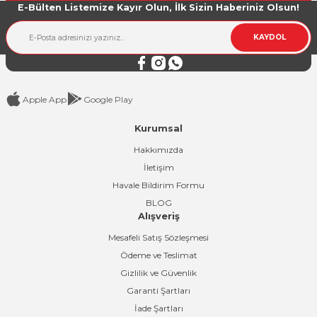
E-Bülten Listemize Kayır Olun, İlk Sizin Haberiniz Olsun!
Ürün bilgilerinde hatalar bulunuyor.
Ürün fiyatı diğer sitelerden daha pahalı.
KAYDOL
Bu ürüne benzer farklı alternatifler olmalı.
Apple App
Google Play
Kurumsal
Gönder
Hakkımızda
İletişim
Havale Bildirim Formu
BLOG
Alışveriş
Mesafeli Satış Sözleşmesi
Ödeme ve Teslimat
Gizlilik ve Güvenlik
Garanti Şartları
İade Şartları