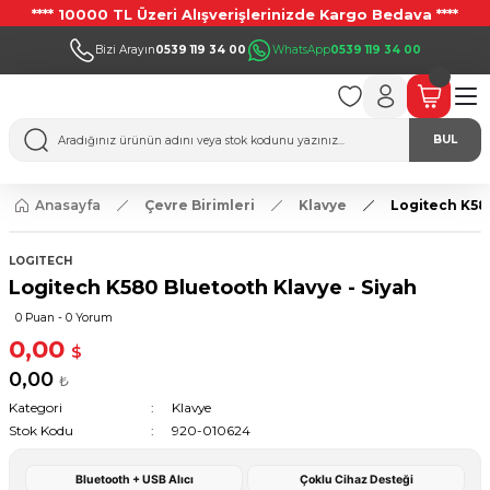
**** 10000 TL Üzeri Alışverişlerinizde Kargo Bedava ****
Bizi Arayın
0539 119 34 00
WhatsApp
0539 119 34 00
BUL
Anasayfa
Çevre Birimleri
Klavye
Logitech K580
LOGITECH
Logitech K580 Bluetooth Klavye - Siyah
0 Puan - 0 Yorum
0,00
$
0,00
₺
Kategori
Klavye
Stok Kodu
920-010624
Bluetooth + USB Alıcı
Çoklu Cihaz Desteği