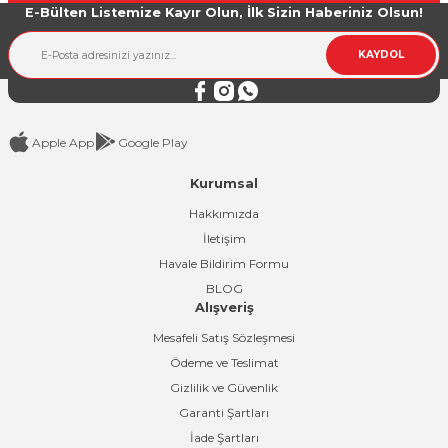
E-Bülten Listemize Kayır Olun, İlk Sizin Haberiniz Olsun!
Ürün bilgilerinde hatalar bulunuyor.
Ürün fiyatı diğer sitelerden daha pahalı.
KAYDOL
Bu ürüne benzer farklı alternatifler olmalı.
Apple App
Google Play
Kurumsal
Gönder
Hakkımızda
İletişim
Havale Bildirim Formu
BLOG
Alışveriş
Mesafeli Satış Sözleşmesi
Ödeme ve Teslimat
Gizlilik ve Güvenlik
Garanti Şartları
İade Şartları