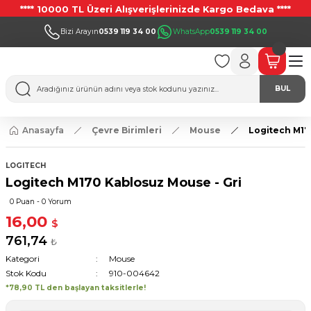
**** 10000 TL Üzeri Alışverişlerinizde Kargo Bedava ****
Bizi Arayın
0539 119 34 00
WhatsApp
0539 119 34 00
BUL
Anasayfa
Çevre Birimleri
Mouse
Logitech M17
LOGITECH
Logitech M170 Kablosuz Mouse - Gri
0 Puan - 0 Yorum
16,00
$
761,74
₺
Kategori
Mouse
Stok Kodu
910-004642
*78,90 TL den başlayan taksitlerle!