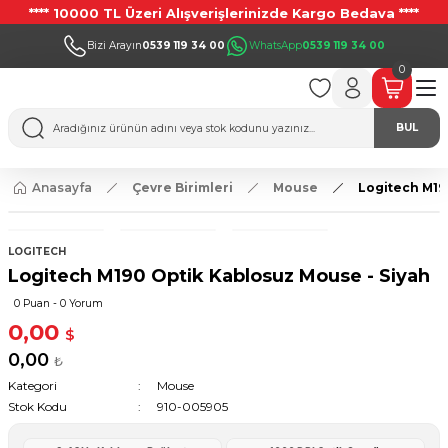
**** 10000 TL Üzeri Alışverişlerinizde Kargo Bedava ****
Bizi Arayın
0539 119 34 00
WhatsApp
0539 119 34 00
0
BUL
Anasayfa
Çevre Birimleri
Mouse
Logitech M19
LOGITECH
Logitech M190 Optik Kablosuz Mouse - Siyah
0 Puan - 0 Yorum
0,00
$
0,00
₺
Kategori
Mouse
Stok Kodu
910-005905