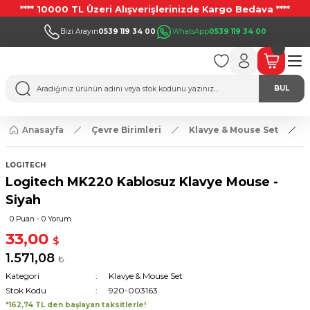
**** 10000 TL Üzeri Alışverişlerinizde Kargo Bedava ****
Bizi Arayın
0539 119 34 00
WhatsApp
0539 119 34 00
BUL
Anasayfa
Çevre Birimleri
Klavye & Mouse Set
LOGITECH
Logitech MK220 Kablosuz Klavye Mouse -
Siyah
0 Puan - 0 Yorum
33,00
$
1.571,08
₺
Kategori
Klavye & Mouse Set
Stok Kodu
920-003163
*162,74 TL den başlayan taksitlerle!