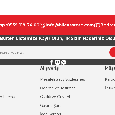
da yetersiz gördüğünüz noktaları öneri formunu kullanarak tarafımıza ile
Bu ürüne ilk yorumu siz yapın!
p :
0539 119 34 00
info@bilcasstore.com
Bedret
Yorum Yaz
Bülten Listemize Kayır Olun, İlk Sizin Haberiniz Ols
Alışveriş
Müşt
Mesafeli Satış Sözleşmesi
Kargo
Ödeme ve Teslimat
İletiş
Gönder
im Formu
Gizlilik ve Güvenlik
Garanti Şartları
İade Şartları