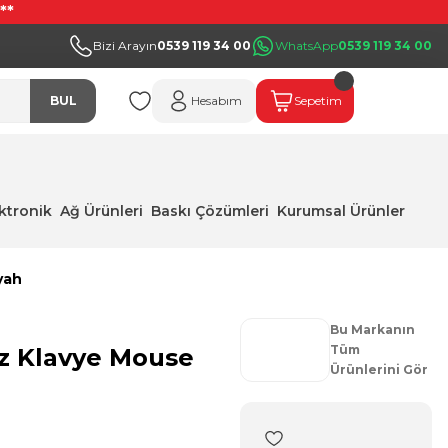
**
Bizi Arayın
0539 119 34 00
WhatsApp
0539 119 34 00
BUL
Hesabım
Sepetim
ektronik
Ağ Ürünleri
Baskı Çözümleri
Kurumsal Ürünler
yah
Bu Markanın
Tüm
z Klavye Mouse
Ürünlerini Gör