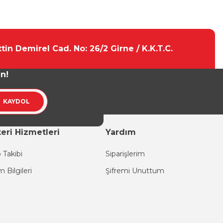
tebilirsiniz.
tin Demirel Cad. No: 26/2 Girne / K.K.T.C.
un!
KAYDOL
eri Hizmetleri
Yardım
 Takibi
Siparişlerim
im Bilgileri
Şifremi Unuttum