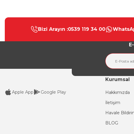
Bu ürünün fiyat bilgisi, resim, ürün açıklamalarında ve diğer konular
Görüş ve önerileriniz için teşekkür ederiz.
Bizi Arayın :
0539 119 34 00
WhatsAp
Ürün resmi kalitesiz, bozuk veya görüntülenemiyor.
Ürün açıklamasında eksik bilgiler bulunuyor.
E-
Ürün bilgilerinde hatalar bulunuyor.
Ürün fiyatı diğer sitelerden daha pahalı.
Bu ürüne benzer farklı alternatifler olmalı.
Kurumsal
Apple App
Google Play
Hakkımızda
İletişim
Havale Bildir
BLOG