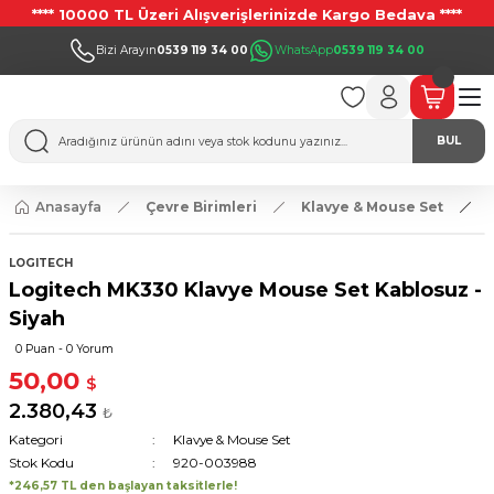
**** 10000 TL Üzeri Alışverişlerinizde Kargo Bedava ****
Bizi Arayın
0539 119 34 00
WhatsApp
0539 119 34 00
BUL
Anasayfa
Çevre Birimleri
Klavye & Mouse Set
LOGITECH
Logitech MK330 Klavye Mouse Set Kablosuz -
Siyah
0 Puan - 0 Yorum
50,00
$
2.380,43
₺
Kategori
Klavye & Mouse Set
Stok Kodu
920-003988
*246,57 TL den başlayan taksitlerle!