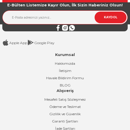
E-Bülten Listemize Kayır Olun, İlk Sizin Haberiniz Olsun!
Ürün bilgilerinde hatalar bulunuyor.
Ürün fiyatı diğer sitelerden daha pahalı.
KAYDOL
Bu ürüne benzer farklı alternatifler olmalı.
Apple App
Google Play
Kurumsal
Gönder
Hakkımızda
İletişim
Havale Bildirim Formu
BLOG
Alışveriş
Mesafeli Satış Sözleşmesi
Ödeme ve Teslimat
Gizlilik ve Güvenlik
Garanti Şartları
İade Şartları